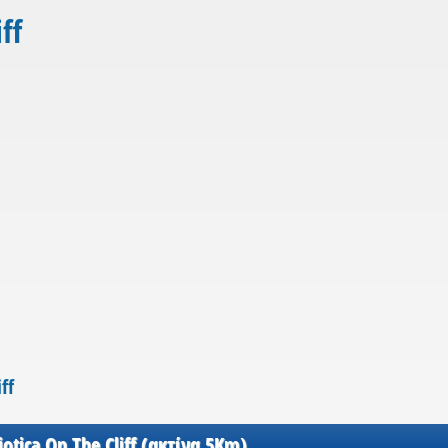
ff
ff
otica On The Cliff (ακτίνα 5Km)