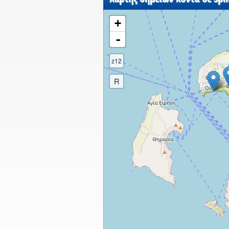
+
-
z12
R