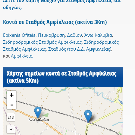
Δείτε τον Χάρτη Google για Σταθμός Αμφίκλειας και
οδηγίες.
Κοντά σε Σταθμός Αμφίκλειας (ακτίνα 3Km)
Epixenia Ofiteia
,
Πευκόβρυση
,
Δαδίον
,
Άνω Καλύβια
,
Σιδηροδρομικός Σταθμός Αμφικλείας
,
Σιδηροδρομικός
Σταθμός Αμφίκλειας
,
Σταθμός (του Δ.Δ. Αμφικλείας)
,
και
Αμφίκλεια
Χάρτης σημείων κοντά σε Σταθμός Αμφίκλειας
(ακτίνα 5Km)
+
-
z13
R