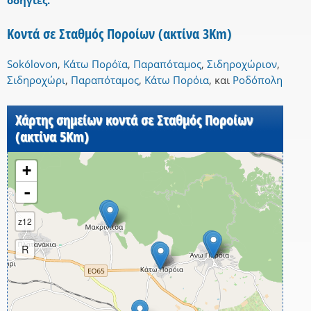
οδηγίες.
Κοντά σε Σταθμός Ποροίων (ακτίνα 3Km)
Sokólovon
,
Κάτω Πορόϊα
,
Παραπόταμος
,
Σιδηροχώριον
,
Σιδηροχώρι
,
Παραπόταμος
,
Κάτω Πορόια
,
και
Ροδόπολη
Χάρτης σημείων κοντά σε Σταθμός Ποροίων
(ακτίνα 5Km)
+
-
z12
R