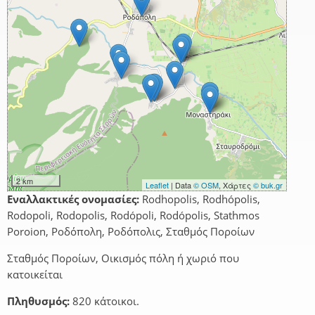
2 km
Leaflet
| Data
© OSM
, Χάρτες
© buk.gr
Εναλλακτικές ονομασίες:
Rodhopolis, Rodhópolis,
Rodopoli, Rodopolis, Rodópoli, Rodópolis, Stathmos
Poroion, Ροδόπολη, Ροδόπολις, Σταθμός Ποροίων
Σταθμός Ποροίων, Οικισμός πόλη ή χωριό που
κατοικείται
Πληθυσμός:
820 κάτοικοι.