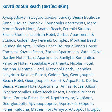
Κοντά σε Sun Beach (ακτίνα 3Km)
Αγκυροβόλιο Γεωργιουπολέως
,
Sunday Beach Boutique
Anna S House Complex
,
Foundoulis Apartments
,
Mare
Monte Beach Hotel
,
Anatoli Beach
,
Fereniki Studios
,
Eleana Studios
,
Labirinth Hotel
,
Zorbas Apartments &
Studios
,
Golden Bay Fereniki Complex
,
Montreal Beach
,
Foundoulis Apts
,
Sunday Beach BoutiqueAnna's House
Complex
,
Kavros Resort
,
Zorbas Apartments
,
Vardis Olive
Garden Hotel
,
Tarra Apartments
,
Sunlight
,
Romantica
,
Paradise Hotel
,
Papadakis Apartments
,
Nicolas Hotel
,
Nirvana
,
Montreal Hotel
,
Metropol Beach
,
Leonidas
,
Labyrinth
,
Kokalas Resort
,
Golden Bay
,
Georgioupolis
Beach Hotel
,
Georgioupolis Resort & Aqua Park
,
Delfina
Beach
,
Athena Hotel Apartments
,
Annas House
,
Alkion
,
Experience villas
,
Pilot Beach Resort
,
Corissia Princess
Hotel
,
Corissia Beach Hotel
,
Νησίδα Άγιος Νικόλαος
,
Georgioupolis
,
Αργυρομούριον
,
Asprosikiá
,
Exópolis
,
Fonés
,
Katoúna
,
Mathés
,
Fort Armyro
,
Αλμυρός Ποταμός
,