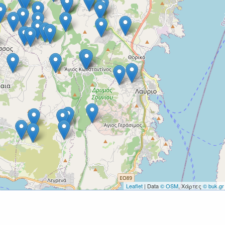
Leaflet
| Data
© OSM
, Χάρτες
© buk.gr