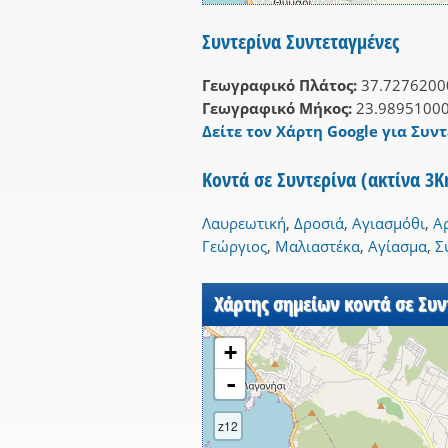
Συντερίνα Συντεταγμένες
Γεωγραφικό Πλάτος:
37.7276200
Γεωγραφικό Μήκος:
23.9895100
Δείτε τον Χάρτη Google για Συντ
Κοντά σε Συντερίνα (ακτίνα 3
Λαυρεωτική
,
Δροσιά
,
Αγιασμόθι
,
Α
Γεώργιος
,
Μαλιαστέκα
,
Αγίασμα
,
Σ
Χάρτης σημείων κοντά σε Συν
+
-
z12