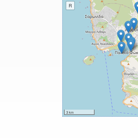
R
3 km