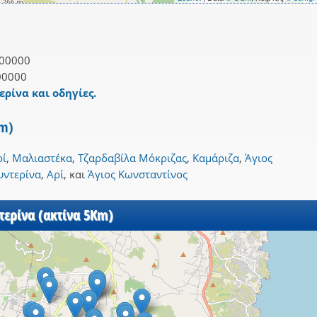
00000
00000
ερίνα και οδηγίες.
Km)
ρί
,
Μαλιαστέκα
,
Τζαρδαβίλα Μόκριζας
,
Καμάριζα
,
Άγιος
υντερίνα
,
Αρί
,
και
Άγιος Κωνσταντίνος
τερίνα (ακτίνα 5Km)