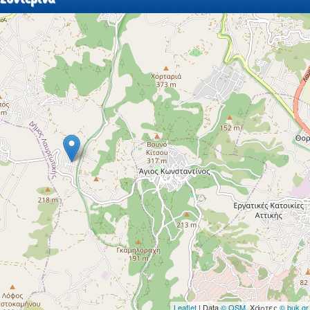
Leaflet
| Data
© OSM
, Χάρτες
© buk.gr