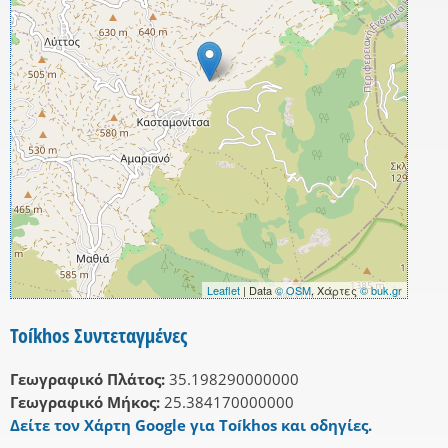
Leaflet
| Data
© OSM
, Χάρτες
© buk.gr
Toíkhos Συντεταγμένες
Γεωγραφικό Πλάτος:
35.198290000000
Γεωγραφικό Μήκος:
25.384170000000
Δείτε τον Χάρτη Google για Toíkhos και οδηγίες.