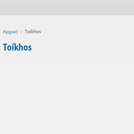
Αρχική
::
Toíkhos
Toíkhos