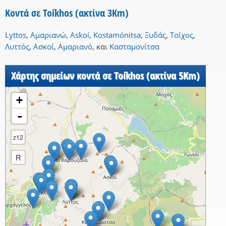
Κοντά σε Toíkhos (ακτίνα 3Km)
Lyttos
,
Αμαριανώ
,
Askoí
,
Kostamónitsa
,
Ξυδάς
,
Τοίχος
,
Λυττός
,
Ασκοί
,
Αμαριανό
,
και
Κασταμονίτσα
Χάρτης σημείων κοντά σε Toíkhos (ακτίνα 5Km)
+
-
z12
R