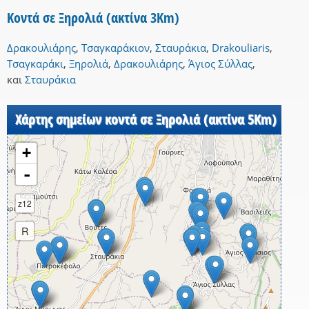
Κοντά σε Ξηρολιά (ακτίνα 3Km)
Δρακουλιάρης
,
Τσαγκαράκιον
,
Σταυράκια
,
Drakouliaris
,
Τσαγκαράκι
,
Ξηρολιά
,
Δρακουλιάρης
,
Άγιος Σύλλας
,
και
Σταυράκια
Χάρτης σημείων κοντά σε Ξηρολιά (ακτίνα 5Km)
+
-
z12
R