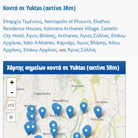
Κοντά σε Yuktas (ακτίνα 3Km)
Επαρχία Τεμένους
,
Necropolis of Phourni
,
Eliathos
Residence Houses
,
Kalimera Archanes Village
,
Castello
City Hotel
,
Άγιος Βλάσης
,
Archanes
,
Άγιος Σύλλας
,
Επάνω
Αρχάναι
,
Káto Arkhánes
,
Καρνάρι
,
Άγιος Βλάσης
,
Κάτω
Αρχάνες
,
Επάνω Αρχάνες
,
και
Άγιος Σύλλας
Χάρτης σημείων κοντά σε Yuktas (ακτίνα 5Km)
+
-
z12
R