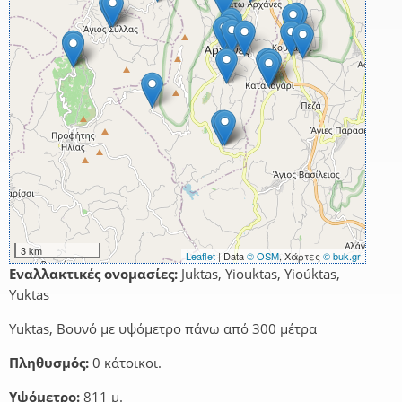
3 km
Leaflet
| Data
© OSM
, Χάρτες
© buk.gr
Εναλλακτικές ονομασίες:
Juktas, Yiouktas, Yioúktas,
Yuktas
Yuktas, Βουνό με υψόμετρο πάνω από 300 μέτρα
Πληθυσμός:
0 κάτοικοι.
Υψόμετρο:
811 μ.