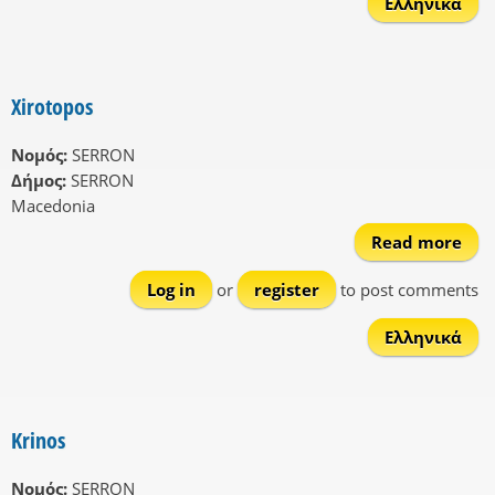
Ελληνικά
Xirotopos
Νομός:
SERRON
Δήμος:
SERRON
Macedonia
Read more
Xir
Log in
or
register
to post comments
Ελληνικά
Krinos
Νομός:
SERRON