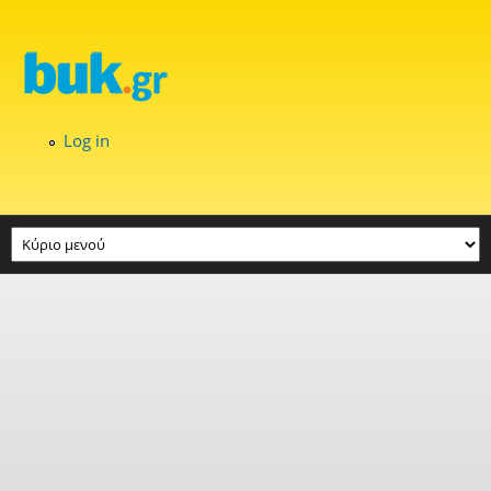
Skip to main content
Log in