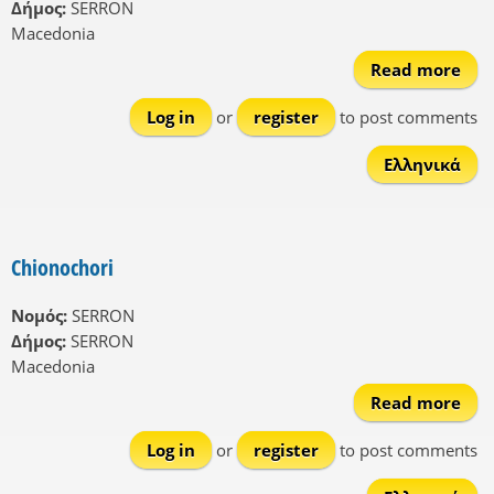
Δήμος:
SERRON
Macedonia
Read more
Mar
Log in
or
register
to post comments
Ελληνικά
Chionochori
Νομός:
SERRON
Δήμος:
SERRON
Macedonia
Read more
Chi
Log in
or
register
to post comments