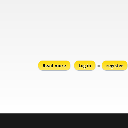
Read more
about Gklezi
Log in
or
register