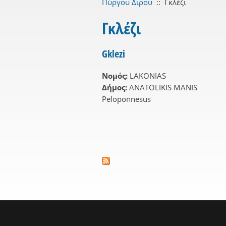
Πύργου Διρού
::
Γκλέζι
Γκλέζι
Gklezi
Νομός:
LAKONIAS
Δήμος:
ANATOLIKIS MANIS
Peloponnesus