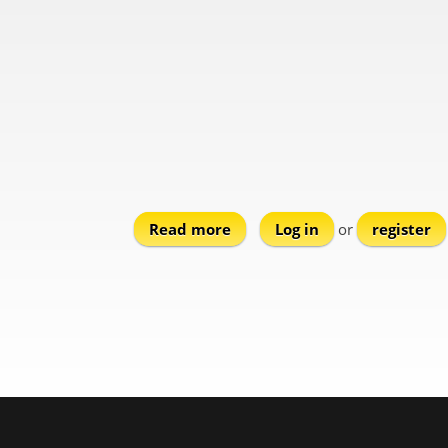
Read more
about Chimara
Log in
or
register