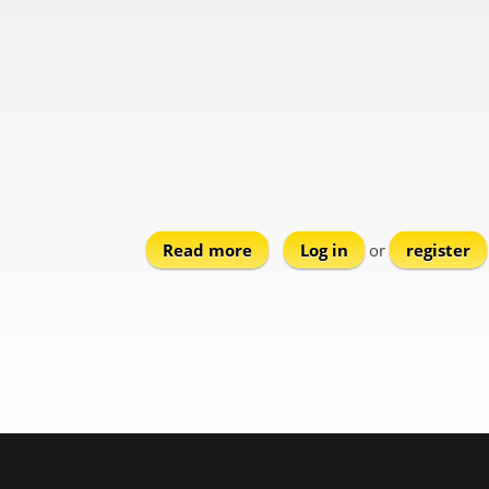
Read more
about Kitries
Log in
or
register