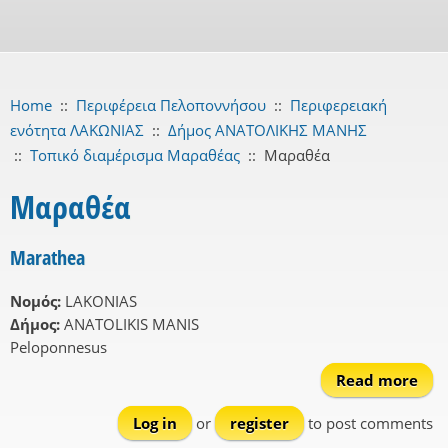
Home
::
Περιφέρεια Πελοποννήσου
::
Περιφερειακή
ενότητα ΛΑΚΩΝΙΑΣ
::
Δήμος ΑΝΑΤΟΛΙΚΗΣ ΜΑΝΗΣ
::
Τοπικό διαμέρισμα Μαραθέας
::
Μαραθέα
Μαραθέα
Marathea
Νομός:
LAKONIAS
Δήμος:
ANATOLIKIS MANIS
Peloponnesus
Read more
Mar
Log in
or
register
to post comments