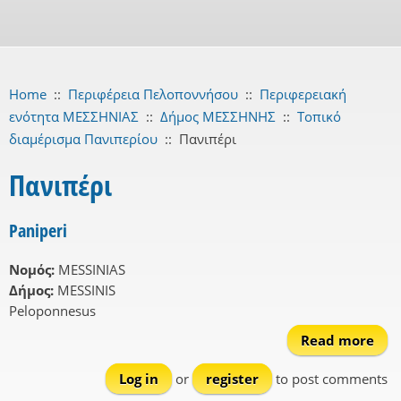
Home
::
Περιφέρεια Πελοποννήσου
::
Περιφερειακή
ενότητα ΜΕΣΣΗΝΙΑΣ
::
Δήμος ΜΕΣΣΗΝΗΣ
::
Τοπικό
διαμέρισμα Πανιπερίου
::
Πανιπέρι
Πανιπέρι
Paniperi
Νομός:
MESSINIAS
Δήμος:
MESSINIS
Peloponnesus
Read more
a
Pan
Log in
or
register
to post comments