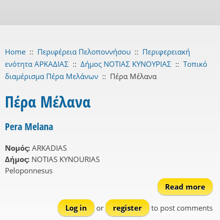
Home
::
Περιφέρεια Πελοποννήσου
::
Περιφερειακή
ενότητα ΑΡΚΑΔΙΑΣ
::
Δήμος ΝΟΤΙΑΣ ΚΥΝΟΥΡΙΑΣ
::
Τοπικό
διαμέρισμα Πέρα Μελάνων
::
Πέρα Μέλανα
Πέρα Μέλανα
Pera Melana
Νομός:
ARKADIAS
Δήμος:
NOTIAS KYNOURIAS
Peloponnesus
Read more
ab
Log in
or
register
to post comments
Mel