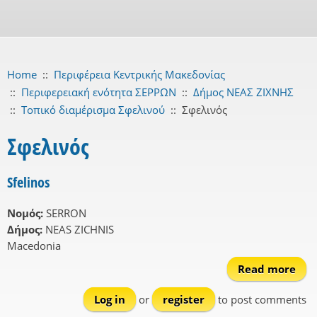
Home
::
Περιφέρεια Κεντρικής Μακεδονίας
::
Περιφερειακή ενότητα ΣΕΡΡΩΝ
::
Δήμος ΝΕΑΣ ΖΙΧΝΗΣ
::
Τοπικό διαμέρισμα Σφελινού
::
Σφελινός
Σφελινός
Sfelinos
Νομός:
SERRON
Δήμος:
NEAS ZICHNIS
Macedonia
Read more
a
Sfel
Log in
or
register
to post comments