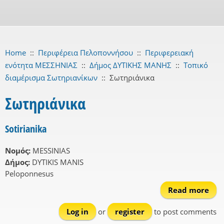
Home
::
Περιφέρεια Πελοποννήσου
::
Περιφερειακή
ενότητα ΜΕΣΣΗΝΙΑΣ
::
Δήμος ΔΥΤΙΚΗΣ ΜΑΝΗΣ
::
Τοπικό
διαμέρισμα Σωτηριανίκων
::
Σωτηριάνικα
Σωτηριάνικα
Sotirianika
Νομός:
MESSINIAS
Δήμος:
DYTIKIS MANIS
Peloponnesus
Read more
Sot
Log in
or
register
to post comments