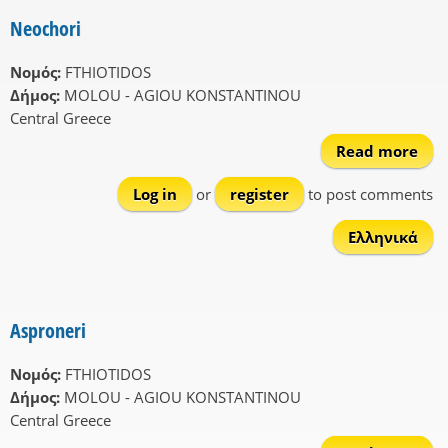
Neochori
Νομός:
FTHIOTIDOS
Δήμος:
MOLOU - AGIOU KONSTANTINOU
Central Greece
Read more
Neo
Log in
or
register
to post comments
Ελληνικά
Asproneri
Νομός:
FTHIOTIDOS
Δήμος:
MOLOU - AGIOU KONSTANTINOU
Central Greece