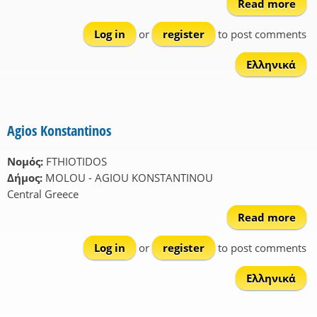
Read more
Asp
Log in
or
register
to post comments
Ελληνικά
Agios Konstantinos
Νομός:
FTHIOTIDOS
Δήμος:
MOLOU - AGIOU KONSTANTINOU
Central Greece
Read more
ab
Kon
Log in
or
register
to post comments
Ελληνικά