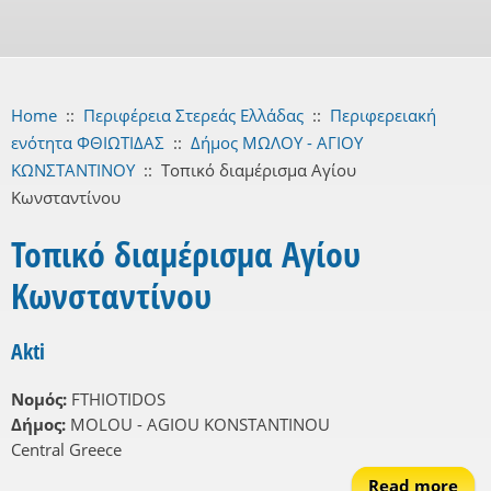
Home
::
Περιφέρεια Στερεάς Ελλάδας
::
Περιφερειακή
ενότητα ΦΘΙΩΤΙΔΑΣ
::
Δήμος ΜΩΛΟΥ - ΑΓΙΟΥ
ΚΩΝΣΤΑΝΤΙΝΟΥ
::
Τοπικό διαμέρισμα Αγίου
Κωνσταντίνου
Τοπικό διαμέρισμα Αγίου
Κωνσταντίνου
Akti
Νομός:
FTHIOTIDOS
Δήμος:
MOLOU - AGIOU KONSTANTINOU
Central Greece
Read more
abo