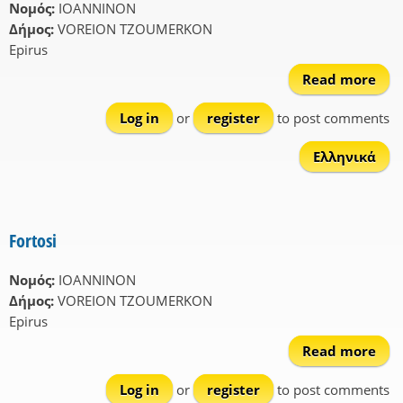
Νομός:
IOANNINON
Δήμος:
VOREION TZOUMERKON
Epirus
Read more
ab
Kost
Log in
or
register
to post comments
Ελληνικά
Fortosi
Νομός:
IOANNINON
Δήμος:
VOREION TZOUMERKON
Epirus
Read more
ab
Fort
Log in
or
register
to post comments