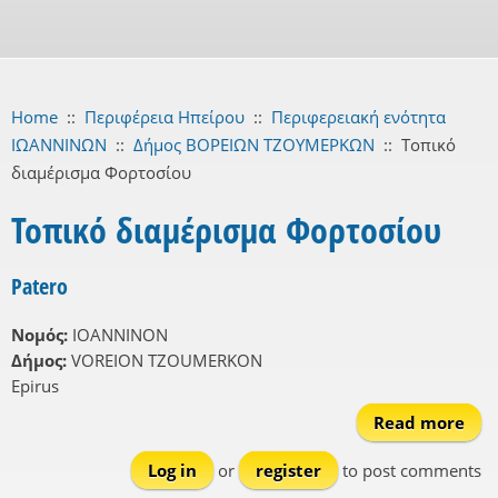
Home
::
Περιφέρεια Ηπείρου
::
Περιφερειακή ενότητα
ΙΩΑΝΝΙΝΩΝ
::
Δήμος ΒΟΡΕΙΩΝ ΤΖΟΥΜΕΡΚΩΝ
::
Τοπικό
διαμέρισμα Φορτοσίου
Τοπικό διαμέρισμα Φορτοσίου
Patero
Νομός:
IOANNINON
Δήμος:
VOREION TZOUMERKON
Epirus
Read more
ab
Pat
Log in
or
register
to post comments