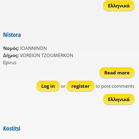
Ελληνικά
Nistora
Νομός:
IOANNINON
Δήμος:
VOREION TZOUMERKON
Epirus
Read more
ab
Nis
Log in
or
register
to post comments
Ελληνικά
Kostitsi