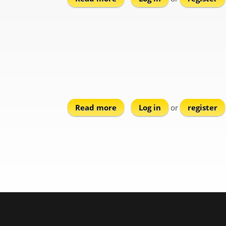
Read more
about Karvelas
Log in
or
register