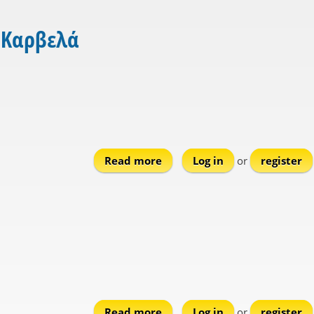
 Καρβελά
Read more
about Petrovouni
Log in
or
register
Read more
about Gefyraki
Log in
or
register