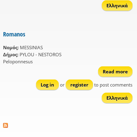
Ελληνικά
Romanos
Νομός:
MESSINIAS
Δήμος:
PYLOU - NESTOROS
Peloponnesus
Read more
Rom
Log in
or
register
to post comments
Ελληνικά