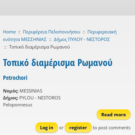
Home
::
Περιφέρεια Πελοποννήσου
::
Περιφερειακή
ενότητα ΜΕΣΣΗΝΙΑΣ
::
Δήμος ΠΥΛΟΥ - ΝΕΣΤΟΡΟΣ
::
Τοπικό διαμέρισμα Ρωμανού
Τοπικό διαμέρισμα Ρωμανού
Petrochori
Νομός:
MESSINIAS
Δήμος:
PYLOU - NESTOROS
Peloponnesus
Read more
Pet
Log in
or
register
to post comments