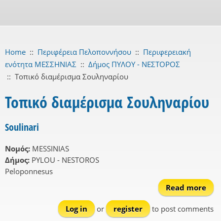
Home
::
Περιφέρεια Πελοποννήσου
::
Περιφερειακή
ενότητα ΜΕΣΣΗΝΙΑΣ
::
Δήμος ΠΥΛΟΥ - ΝΕΣΤΟΡΟΣ
::
Τοπικό διαμέρισμα Σουληναρίου
Τοπικό διαμέρισμα Σουληναρίου
Soulinari
Νομός:
MESSINIAS
Δήμος:
PYLOU - NESTOROS
Peloponnesus
Read more
Sou
Log in
or
register
to post comments