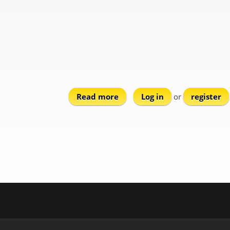
Read more
about Topoliana
Log in
or
register