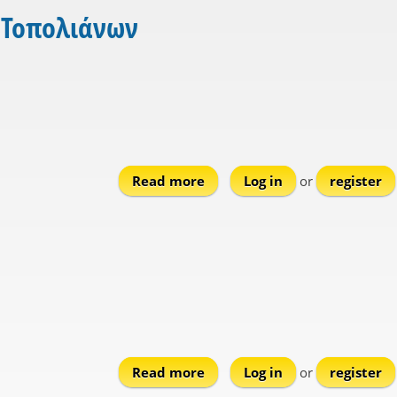
 Τοπολιάνων
Read more
about Kastraki (L.D. Topolia
Log in
or
register
Read more
about Verniko
Log in
or
register