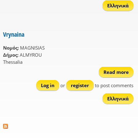
Ελληνικά
Vrynaina
Νομός:
MAGNISIAS
Δήμος:
ALMYROU
Thessalia
Read more
Vry
Log in
or
register
to post comments
Ελληνικά