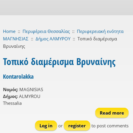
Home
::
Περιφέρεια Θεσσαλίας
::
Περιφερειακή ενότητα
ΜΑΓΝΗΣΙΑΣ
::
Δήμος ΑΛΜΥΡΟΥ
::
Τοπικό διαμέρισμα
Βρυναίνης
Τοπικό διαμέρισμα Βρυναίνης
Kontarolakka
Νομός:
MAGNISIAS
Δήμος:
ALMYROU
Thessalia
Read more
Kon
Log in
or
register
to post comments