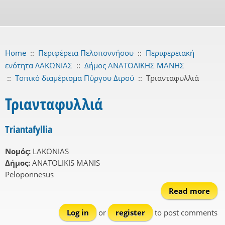
Home
::
Περιφέρεια Πελοποννήσου
::
Περιφερειακή
ενότητα ΛΑΚΩΝΙΑΣ
::
Δήμος ΑΝΑΤΟΛΙΚΗΣ ΜΑΝΗΣ
::
Τοπικό διαμέρισμα Πύργου Διρού
::
Τριανταφυλλιά
Τριανταφυλλιά
Triantafyllia
Νομός:
LAKONIAS
Δήμος:
ANATOLIKIS MANIS
Peloponnesus
Read more
Tria
Log in
or
register
to post comments