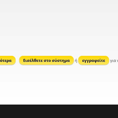
ότερα
για Άγιος Νικόλαος
Εισέλθετε στο σύστημα
ή
εγγραφείτε
για 