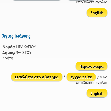
υποβάλετε σχόλια
English
Άγιος Ιωάννης
Νομός:
ΗΡΑΚΛΕΙΟΥ
Δήμος:
ΦΑΙΣΤΟΥ
Κρήτη
Περισσότερα
Εισέλθετε στο σύστημα
ή
εγγραφείτε
για να
Ιωά
υποβάλετε σχόλια
English