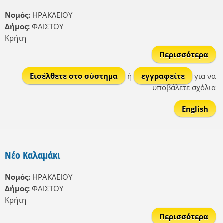
Νομός:
ΗΡΑΚΛΕΙΟΥ
Δήμος:
ΦΑΙΣΤΟΥ
Κρήτη
Περισσότερα
Καλ
Εισέλθετε στο σύστημα
ή
εγγραφείτε
για να
υποβάλετε σχόλια
English
Νέο Καλαμάκι
Νομός:
ΗΡΑΚΛΕΙΟΥ
Δήμος:
ΦΑΙΣΤΟΥ
Κρήτη
Περισσότερα
γ