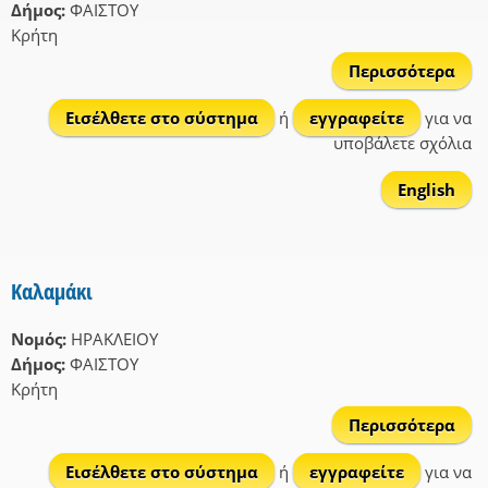
Δήμος:
ΦΑΙΣΤΟΥ
Κρήτη
Περισσότερα
Καλ
Εισέλθετε στο σύστημα
ή
εγγραφείτε
για να
υποβάλετε σχόλια
English
Καλαμάκι
Νομός:
ΗΡΑΚΛΕΙΟΥ
Δήμος:
ΦΑΙΣΤΟΥ
Κρήτη
Περισσότερα
Καλ
Εισέλθετε στο σύστημα
ή
εγγραφείτε
για να