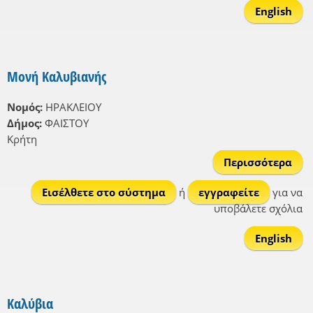
English
Μονή Καλυβιανής
Νομός:
ΗΡΑΚΛΕΙΟΥ
Δήμος:
ΦΑΙΣΤΟΥ
Κρήτη
Περισσότερα
γ
Καλ
Εισέλθετε στο σύστημα
ή
εγγραφείτε
για να
υποβάλετε σχόλια
English
Καλύβια