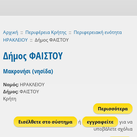
Αρχική
::
Περιφέρεια Κρήτης
::
Περιφερειακή ενότητα
ΗΡΑΚΛΕΙΟΥ
::
Δήμος ΦΑΙΣΤΟΥ
Δήμος ΦΑΙΣΤΟΥ
Μακρονήσι (νησίδα)
Νομός:
ΗΡΑΚΛΕΙΟΥ
Δήμος:
ΦΑΙΣΤΟΥ
Κρήτη
Περισσότερα
Μακ
Εισέλθετε στο σύστημα
ή
εγγραφείτε
για να
(
υποβάλετε σχόλια