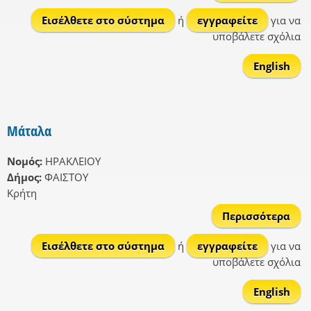
Καλ
Εισέλθετε στο σύστημα
ή
εγγραφείτε
για να
υποβάλετε σχόλια
English
Μάταλα
Νομός:
ΗΡΑΚΛΕΙΟΥ
Δήμος:
ΦΑΙΣΤΟΥ
Κρήτη
Περισσότερα
Μά
Εισέλθετε στο σύστημα
ή
εγγραφείτε
για να
υποβάλετε σχόλια
English