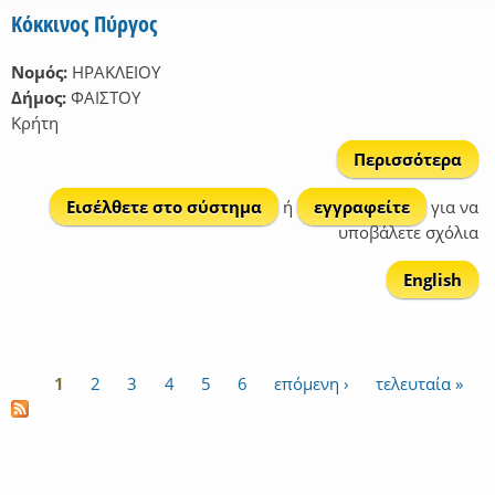
Κόκκινος Πύργος
Νομός:
ΗΡΑΚΛΕΙΟΥ
Δήμος:
ΦΑΙΣΤΟΥ
Κρήτη
Περισσότερα
Κόκ
Εισέλθετε στο σύστημα
ή
εγγραφείτε
για να
Π
υποβάλετε σχόλια
English
1
2
3
4
5
6
επόμενη ›
τελευταία »
Σελίδες