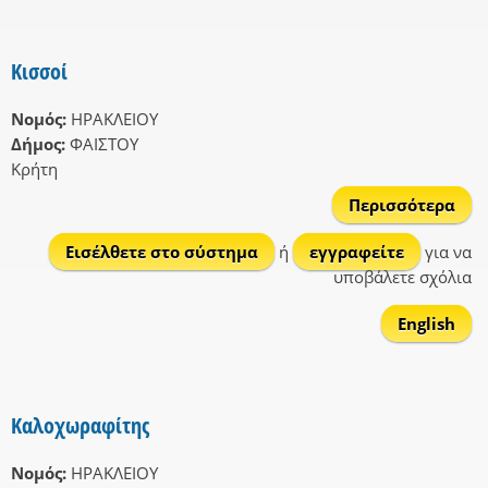
Κισσοί
Νομός:
ΗΡΑΚΛΕΙΟΥ
Δήμος:
ΦΑΙΣΤΟΥ
Κρήτη
Περισσότερα
Κισ
Εισέλθετε στο σύστημα
ή
εγγραφείτε
για να
υποβάλετε σχόλια
English
Καλοχωραφίτης
Νομός:
ΗΡΑΚΛΕΙΟΥ