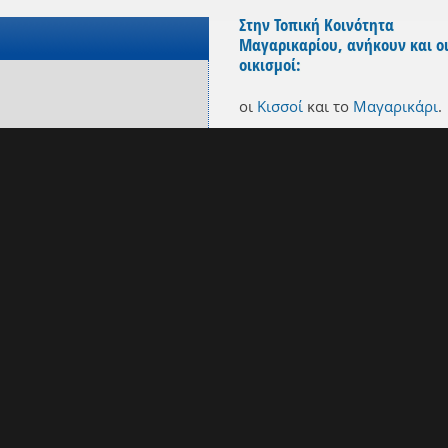
Στην Τοπική Κοινότητα
Μαγαρικαρίου, ανήκουν και ο
οικισμοί:
οι
Κισσοί
και
το
Μαγαρικάρι
.
Στην ίδια Δημοτική ενότητα
(ΤΥΜΠΑΚΙΟΥ), ανήκουν:
ο
Άγιος Ιωάννης
,
οι
Βώροι
,
η
Γρηγορία
,
το
Καλαμάκι
,
τα
Καλύβια
,
οι
Καμάρες
,
το
Καμηλάρι
,
οι
Κισσοί
,
το
Κλήμα
,
ο
Κόκκινος Πύργος
,
το
Λαγολί
,
το
Μαγαρικάρι
,
τα
Μάταλα
,
η
Μονή Καλυβιανής
,
το
Νέο Καλαμάκι
,
τα
Πιτσίδια
,
ο
Σίβας
,
το
Τυμπάκι
,
και
η
Φανερωμένη
.