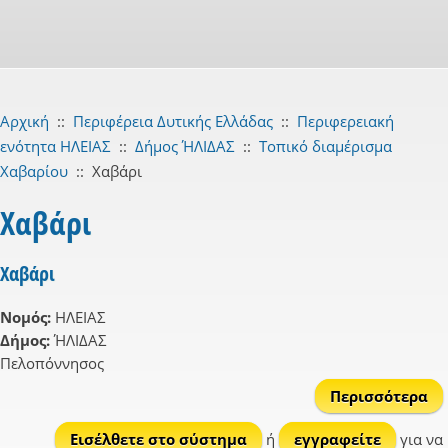
Αρχική
::
Περιφέρεια Δυτικής Ελλάδας
::
Περιφερειακή
ενότητα ΗΛΕΙΑΣ
::
Δήμος ΉΛΙΔΑΣ
::
Τοπικό διαμέρισμα
Χαβαρίου
::
Χαβάρι
Χαβάρι
Χαβάρι
Νομός:
ΗΛΕΙΑΣ
Δήμος:
ΉΛΙΔΑΣ
Πελοπόννησος
Περισσότερα
Χα
Εισέλθετε στο σύστημα
ή
εγγραφείτε
για να