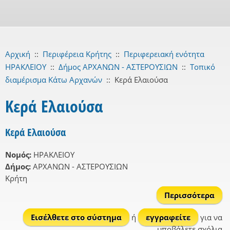
Αρχική
::
Περιφέρεια Κρήτης
::
Περιφερειακή ενότητα
ΗΡΑΚΛΕΙΟΥ
::
Δήμος ΑΡΧΑΝΩΝ - ΑΣΤΕΡΟΥΣΙΩΝ
::
Τοπικό
διαμέρισμα Κάτω Αρχανών
::
Κερά Ελαιούσα
Κερά Ελαιούσα
Κερά Ελαιούσα
Νομός:
ΗΡΑΚΛΕΙΟΥ
Δήμος:
ΑΡΧΑΝΩΝ - ΑΣΤΕΡΟΥΣΙΩΝ
Κρήτη
Περισσότερα
γι
Ελα
Εισέλθετε στο σύστημα
ή
εγγραφείτε
για να
υποβάλετε σχόλια