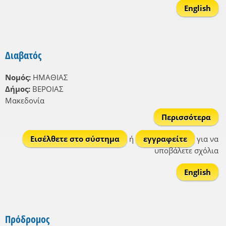
English
Διαβατός
Νομός:
ΗΜΑΘΙΑΣ
Δήμος:
ΒΕΡΟΙΑΣ
Μακεδονία
Περισσότερα
Δια
Εισέλθετε στο σύστημα
ή
εγγραφείτε
για να
υποβάλετε σχόλια
English
Πρόδρομος