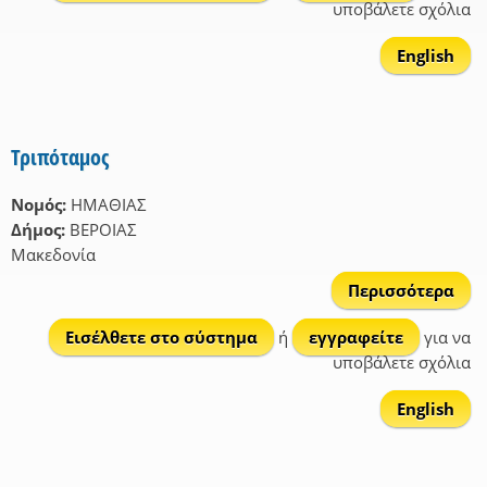
υποβάλετε σχόλια
English
Τριπόταμος
Νομός:
ΗΜΑΘΙΑΣ
Δήμος:
ΒΕΡΟΙΑΣ
Μακεδονία
Περισσότερα
Τρι
Εισέλθετε στο σύστημα
ή
εγγραφείτε
για να
υποβάλετε σχόλια
English