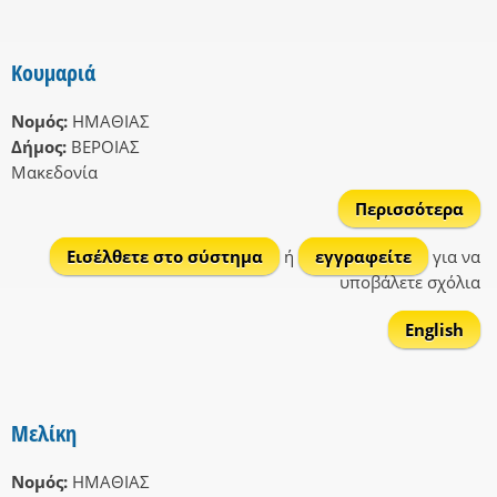
Κουμαριά
Νομός:
ΗΜΑΘΙΑΣ
Δήμος:
ΒΕΡΟΙΑΣ
Μακεδονία
Περισσότερα
Κου
Εισέλθετε στο σύστημα
ή
εγγραφείτε
για να
υποβάλετε σχόλια
English
Μελίκη
Νομός:
ΗΜΑΘΙΑΣ