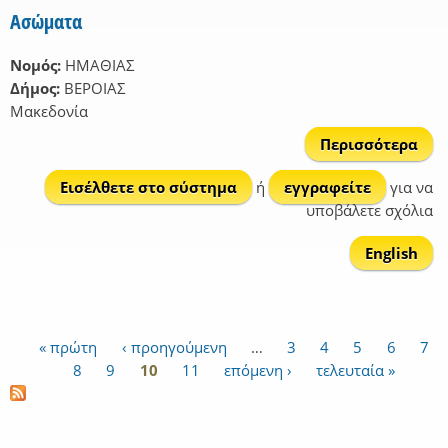
Ασώματα
Νομός:
ΗΜΑΘΙΑΣ
Δήμος:
ΒΕΡΟΙΑΣ
Μακεδονία
Περισσότερα
Ασ
Εισέλθετε στο σύστημα
ή
εγγραφείτε
για να
υποβάλετε σχόλια
English
« πρώτη
‹ προηγούμενη
…
3
4
5
6
7
Σελίδες
8
9
10
11
επόμενη ›
τελευταία »