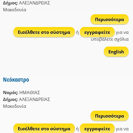
Δήμος:
ΑΛΕΞΑΝΔΡΕΙΑΣ
Μακεδονία
Περισσότερα
Μελ
Εισέλθετε στο σύστημα
ή
εγγραφείτε
για να
υποβάλετε σχόλια
English
Νεόκαστρο
Νομός:
ΗΜΑΘΙΑΣ
Δήμος:
ΑΛΕΞΑΝΔΡΕΙΑΣ
Μακεδονία
Περισσότερα
Νεό
Εισέλθετε στο σύστημα
ή
εγγραφείτε
για να