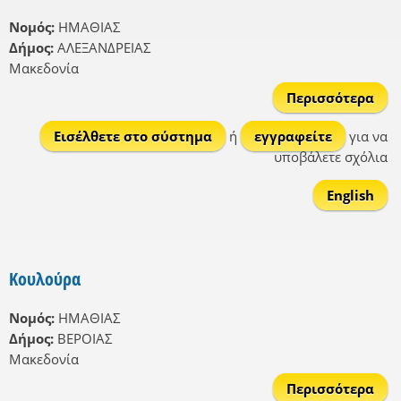
Νομός:
ΗΜΑΘΙΑΣ
Δήμος:
ΑΛΕΞΑΝΔΡΕΙΑΣ
Μακεδονία
Περισσότερα
Πρό
Εισέλθετε στο σύστημα
ή
εγγραφείτε
για να
υποβάλετε σχόλια
English
Κουλούρα
Νομός:
ΗΜΑΘΙΑΣ
Δήμος:
ΒΕΡΟΙΑΣ
Μακεδονία
Περισσότερα