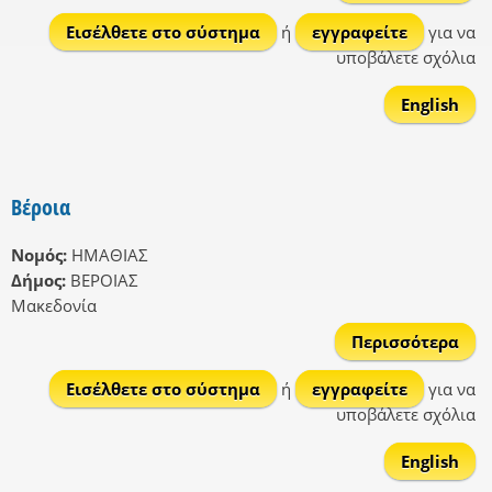
Κου
Εισέλθετε στο σύστημα
ή
εγγραφείτε
για να
υποβάλετε σχόλια
English
Βέροια
Νομός:
ΗΜΑΘΙΑΣ
Δήμος:
ΒΕΡΟΙΑΣ
Μακεδονία
Περισσότερα
Βέρ
Εισέλθετε στο σύστημα
ή
εγγραφείτε
για να
υποβάλετε σχόλια
English