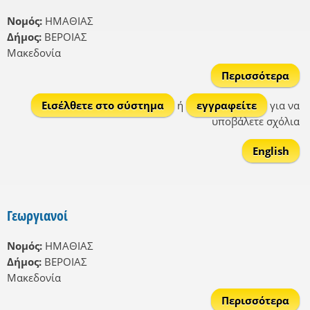
Νομός:
ΗΜΑΘΙΑΣ
Δήμος:
ΒΕΡΟΙΑΣ
Μακεδονία
Περισσότερα
Παλ
Εισέλθετε στο σύστημα
ή
εγγραφείτε
για να
υποβάλετε σχόλια
English
Γεωργιανοί
Νομός:
ΗΜΑΘΙΑΣ
Δήμος:
ΒΕΡΟΙΑΣ
Μακεδονία
Περισσότερα