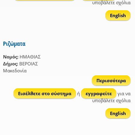
υποβάλετε σχόλια
English
Ριζώματα
Νομός:
ΗΜΑΘΙΑΣ
Δήμος:
ΒΕΡΟΙΑΣ
Μακεδονία
Περισσότερα
Ριζ
Εισέλθετε στο σύστημα
ή
εγγραφείτε
για να
υποβάλετε σχόλια
English