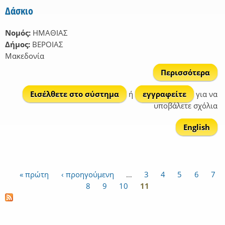
Δάσκιο
Νομός:
ΗΜΑΘΙΑΣ
Δήμος:
ΒΕΡΟΙΑΣ
Μακεδονία
Περισσότερα
Δάσ
Εισέλθετε στο σύστημα
ή
εγγραφείτε
για να
υποβάλετε σχόλια
English
« πρώτη
‹ προηγούμενη
…
3
4
5
6
7
Σελίδες
8
9
10
11