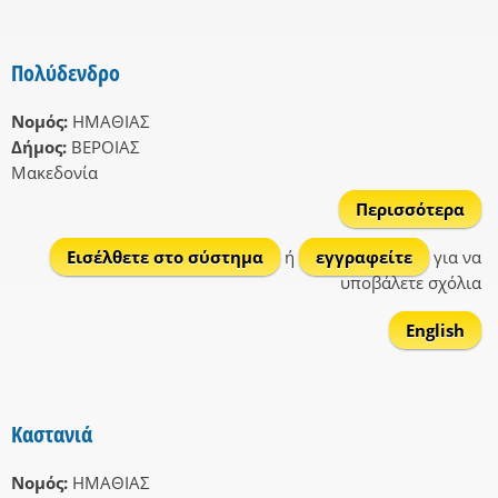
Πολύδενδρο
Νομός:
ΗΜΑΘΙΑΣ
Δήμος:
ΒΕΡΟΙΑΣ
Μακεδονία
Περισσότερα
Πολ
Εισέλθετε στο σύστημα
ή
εγγραφείτε
για να
υποβάλετε σχόλια
English
Καστανιά
Νομός:
ΗΜΑΘΙΑΣ