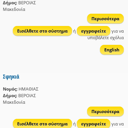
Δήμος:
ΒΕΡΟΙΑΣ
Μακεδονία
Περισσότερα
Κασ
Εισέλθετε στο σύστημα
ή
εγγραφείτε
για να
υποβάλετε σχόλια
English
Σφηκιά
Νομός:
ΗΜΑΘΙΑΣ
Δήμος:
ΒΕΡΟΙΑΣ
Μακεδονία
Περισσότερα
Σφη
Εισέλθετε στο σύστημα
ή
εγγραφείτε
για να