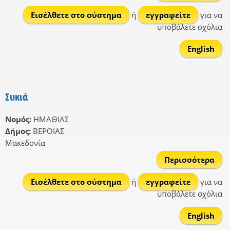
Γεω
Εισέλθετε στο σύστημα
ή
εγγραφείτε
για να
υποβάλετε σχόλια
English
Συκιά
Νομός:
ΗΜΑΘΙΑΣ
Δήμος:
ΒΕΡΟΙΑΣ
Μακεδονία
Περισσότερα
γ
Συκ
Εισέλθετε στο σύστημα
ή
εγγραφείτε
για να
υποβάλετε σχόλια
English