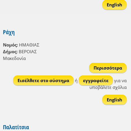
English
Ράχη
Νομός:
ΗΜΑΘΙΑΣ
Δήμος:
ΒΕΡΟΙΑΣ
Μακεδονία
Περισσότερα
γι
Ράχ
Εισέλθετε στο σύστημα
ή
εγγραφείτε
για να
υποβάλετε σχόλια
English
Παλατίτσια