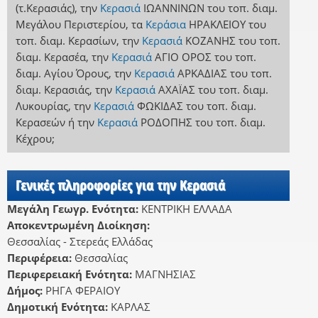
(τ.Κερασιάς)
,
την
Κερασιά
ΙΩΑΝΝΙΝΩΝ
του τοπ. διαμ.
Μεγάλου Περιστερίου
,
τα
Κεράσια
ΗΡΑΚΛΕΙΟΥ
του
τοπ. διαμ. Κερασίων
,
την
Κερασιά
ΚΟΖΑΝΗΣ
του τοπ.
διαμ. Κερασέα
,
την
Κερασιά
ΑΓΙΟ ΟΡΟΣ
του τοπ.
διαμ. Αγίου Όρους
,
την
Κερασιά
ΑΡΚΑΔΙΑΣ
του τοπ.
διαμ. Κερασιάς
,
την
Κερασιά
ΑΧΑΪΑΣ
του τοπ. διαμ.
Λυκουρίας
,
την
Κερασιά
ΦΩΚΙΔΑΣ
του τοπ. διαμ.
Κερασεών
ή
την
Κερασιά
ΡΟΔΟΠΗΣ
του τοπ. διαμ.
Κέχρου
;
Γενικές πληροφορίες για την Κερασιά
Μεγάλη Γεωγρ. Ενότητα:
ΚΕΝΤΡΙΚΗ ΕΛΛΑΔΑ
Αποκεντρωμένη Διοίκηση:
Θεσσαλίας - Στερεάς Ελλάδας
Περιφέρεια:
Θεσσαλίας
Περιφερειακή Ενότητα:
ΜΑΓΝΗΣΙΑΣ
Δήμος:
ΡΗΓΑ ΦΕΡΑΙΟΥ
Δημοτική Ενότητα:
ΚΑΡΛΑΣ