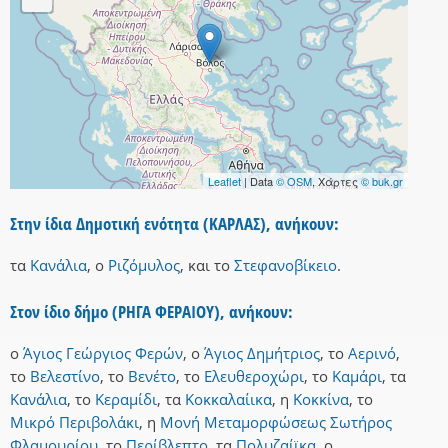
Leaflet
| Data
© OSM
, Χάρτες
© buk.gr
Στην ίδια Δημοτική ενότητα (ΚΑΡΛΑΣ), ανήκουν:
τα
Κανάλια
,
ο
Ριζόμυλος
,
και
το
Στεφανοβίκειο
.
Στον ίδιο δήμο (ΡΗΓΑ ΦΕΡΑΙΟΥ), ανήκουν:
ο
Άγιος Γεώργιος Φερών
,
ο
Άγιος Δημήτριος
,
το
Αερινό
,
το
Βελεστίνο
,
το
Βενέτο
,
το
Ελευθεροχώρι
,
το
Καμάρι
,
τα
Κανάλια
,
το
Κεραμίδι
,
τα
Κοκκαλαίικα
,
η
Κοκκίνα
,
το
Μικρό Περιβολάκι
,
η
Μονή Μεταμορφώσεως Σωτήρος
Φλαμουρίου
,
το
Περίβλεπτο
,
τα
Πολυζαίϊκα
,
ο