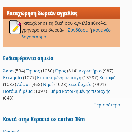
Καταχώρηση δωρεάν αγγελίας
Καταχώρησε τη δική σου αγγελία εύκολα,
γρήγορα και δωρεάν !
Συνδέσου
ή
κάνε νέο
λογαριασμό
Ενδιαφέροντα σημεία
Άκρο
(534)
Όρμος
(1050)
Όρος
(814)
Ακρωτήριο
(987)
Εκκλησία
(1077)
Κατοικημένη περιοχή
(13587)
Κορυφή
(1083)
Λόφος
(468)
Νησί
(1028)
Ξενοδοχείο
(7991)
Ποτάμι ή ρέμα
(1097)
Τμήμα κατοικημένης περιοχής
(648)
Περισσότερα
Κοντά στην Κερασιά σε ακτίνα 3Km
Κερασιά