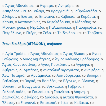
ο
Άγιος Αθανάσιος
,
τα
Άγραφα
,
η
Ανηφόρα
,
το
Ασπρόρρευμα
,
το
Βαλάρι
,
τα
Βραγγιανά
,
η
Γαβρολισιάδα
,
ο
Δένδρος
,
ο
Έλατος
,
τα
Επινιανά
,
τα
Καβάκια
,
τα
Καμάρια
,
η
Καρυά
,
ο
Κατσαντώνης
,
το
Κεφαλόβρυσο
,
ο
Μάραθος
,
το
Μοναστηράκι
,
η
Νεράιδα
,
η
Παλαιόλακκα
,
η
Παραμερίτα
,
τα
Πετράλωνα
,
η
Πτέρη
,
το
Σέλο
,
το
Τρίδενδρο
,
και
το
Τροβάτο
.
Στον ίδιο δήμο (ΑΓΡΑΦΩΝ), ανήκουν:
η
Αγία Τριάδα
,
ο
Άγιος Αθανάσιος
,
ο
Άγιος Βλάσιος
,
ο
Άγιος
Γεώργιος
,
ο
Άγιος Δημήτριος
,
ο
Άγιος Ιωάννης Πρόδρομος
,
ο
Άγιος Κωνσταντίνος
,
ο
Άγιος Προκόπιος
,
τα
Άγραφα
,
η
Αμίριανη
,
οι
Αμπάρες
,
η
Ανατολική Φραγκίστα
,
η
Ανηφόρα
,
η
Άνω Ποταμιά
,
τα
Αρμάμπελα
,
το
Ασπρόρρευμα
,
το
Βαλάρι
,
η
Βαλαώρα
,
τα
Βαρκά
,
το
Βασιλέσι
,
το
Βέρνικο
,
η
Βίνιανη
,
η
Βούλπη
,
τα
Βραγγιανά
,
τα
Βρεκαίικα
,
η
Γάβρινα
,
η
Γαβρολισιάδα
,
τα
Γουλαίικα
,
η
Γρανίτσα
,
η
Δάφνη
,
η
Δαφνούλα
,
ο
Δένδρος
,
το
Διάσελο
,
η
Δυτική Φραγκίστα
,
ο
Έλατος
,
τα
Επινιανά
,
η
Επισκοπή
,
η
Ιτέα
,
τα
Καβάκια
,
το