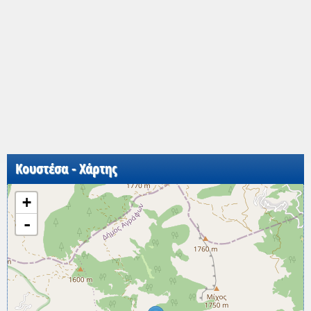
Κουστέσα - Χάρτης
+
-