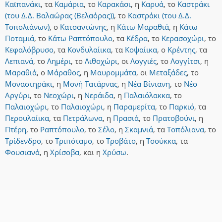
Καϊπανάκι
,
τα
Καμάρια
,
το
Καρακάσι
,
η
Καρυά
,
το
Καστράκι
(του Δ.Δ. Βαλαώρας (Βελαόρας))
,
το
Καστράκι (του Δ.Δ.
Τοπολιάνων)
,
ο
Κατσαντώνης
,
η
Κάτω Μαραθιά
,
η
Κάτω
Ποταμιά
,
το
Κάτω Ραπτόπουλο
,
τα
Κέδρα
,
το
Κερασοχώρι
,
το
Κεφαλόβρυσο
,
τα
Κονδυλαίικα
,
τα
Κοψαίικα
,
ο
Κρέντης
,
τα
Λεπιανά
,
το
Λημέρι
,
το
Λιθοχώρι
,
οι
Λογγιές
,
το
Λογγίτσι
,
η
Μαραθιά
,
ο
Μάραθος
,
η
Μαυρομμάτα
,
οι
Μεταξάδες
,
το
Μοναστηράκι
,
η
Μονή Τατάρνας
,
η
Νέα Βίνιανη
,
το
Νέο
Αργύρι
,
το
Νεοχώρι
,
η
Νεράιδα
,
η
Παλαιόλακκα
,
το
Παλαιοχώρι
,
το
Παλαιοχώρι
,
η
Παραμερίτα
,
το
Παρκιό
,
τα
Περουλαίικα
,
τα
Πετράλωνα
,
η
Πρασιά
,
το
Πρατοβούνι
,
η
Πτέρη
,
το
Ραπτόπουλο
,
το
Σέλο
,
η
Σκαμνιά
,
τα
Τοπόλιανα
,
το
Τρίδενδρο
,
το
Τριπόταμο
,
το
Τροβάτο
,
η
Τσούκκα
,
τα
Φουσιανά
,
η
Χρίσοβα
,
και
η
Χρύσω
.