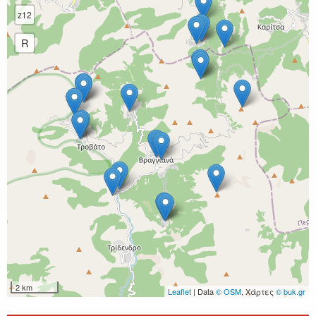
z12
R
2 km
Leaflet
| Data
© OSM
, Χάρτες
© buk.gr