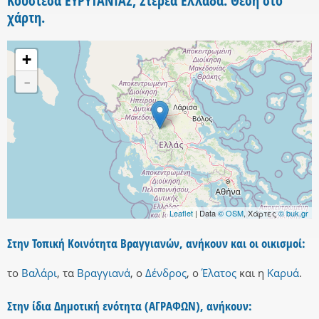
Κουστέσα ΕΥΡΥΤΑΝΙΑΣ, Στερεά Ελλάδα. Θέση στο
χάρτη.
+
-
Leaflet
| Data
© OSM
, Χάρτες
© buk.gr
Στην Τοπική Κοινότητα Βραγγιανών, ανήκουν και οι οικισμοί:
το
Βαλάρι
,
τα
Βραγγιανά
,
ο
Δένδρος
,
ο
Έλατος
και
η
Καρυά
.
Στην ίδια Δημοτική ενότητα (ΑΓΡΑΦΩΝ), ανήκουν: