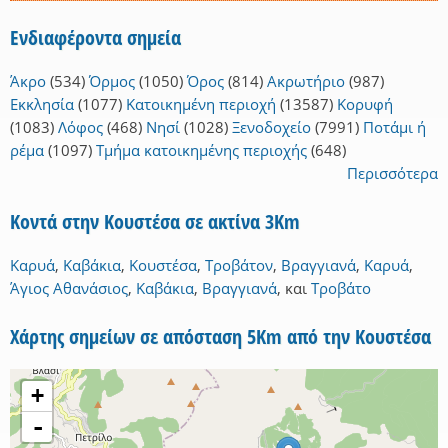
Ενδιαφέροντα σημεία
Άκρο
(534)
Όρμος
(1050)
Όρος
(814)
Ακρωτήριο
(987)
Εκκλησία
(1077)
Κατοικημένη περιοχή
(13587)
Κορυφή
(1083)
Λόφος
(468)
Νησί
(1028)
Ξενοδοχείο
(7991)
Ποτάμι ή
ρέμα
(1097)
Τμήμα κατοικημένης περιοχής
(648)
Περισσότερα
Κοντά στην Κουστέσα σε ακτίνα 3Km
Καρυά
,
Καβάκια
,
Κουστέσα
,
Τροβάτον
,
Βραγγιανά
,
Καρυά
,
Άγιος Αθανάσιος
,
Καβάκια
,
Βραγγιανά
,
και
Τροβάτο
Χάρτης σημείων σε απόσταση 5Km από την Κουστέσα
+
-