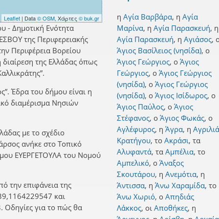
η
Αγία Βαρβάρα
,
η
Αγία
Leaflet
| Data
© OSM
, Χάρτες
© buk.gr
ου - Δημοτική Ενότητα
Μαρίνα
,
η
Αγία Παρασκευή
,
η
ΛΕΣΒΟΥ της Περιφερειακής
Αγία Παρασκευή
,
η
Αγιάσος
,
την Περιφέρεια Βορείου
Άγιος Βασίλειος (νησίδα)
,
ο
ή διαίρεση της Ελλάδας όπως
Άγιος Γεώργιος
,
ο
Άγιος
αλλικράτης”.
Γεώργιος
,
ο
Άγιος Γεώργιος
(νησίδα)
,
ο
Άγιος Γεώργιος
ς”. Έδρα του δήμου είναι η
(νησίδα)
,
ο
Άγιος Ισίδωρος
,
ο
ικό διαμέρισμα Νησιών
Άγιος Παύλος
,
ο
Άγιος
Στέφανος
,
ο
Άγιος Φωκάς
,
ο
Αγλέφυρος
,
η
Άγρα
,
η
Αγριλι
λλάδας με το σχέδιο
Κρατήγου
,
το
Ακράσι
,
τα
Λάρσος ανήκε στο Τοπικό
Αλυφαντά
,
τα
Αμπέλια
,
το
ήμου ΕΥΕΡΓΕΤΟΥΛΑ του Νομού
Αμπελικό
,
ο
Άναξος
Σκουτάρου
,
η
Ανεμότια
,
η
πό την επιφάνεια της
Άντισσα
,
η
Άνω Χαραμίδα
,
το
39,1164229547 και
Άνω Χωριό
,
ο
Απηδιάς
 Οδηγίες για το πώς θα
Λάκκος
,
οι
Αποθήκες
,
η