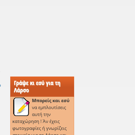
ο
Γράψε κι εσύ για τη
ό
Λάρσο
Μπορείς και εσύ
να εμπλουτίσεις
αυτή την
καταχώρηση ! Άν έχεις
φωτογραφίες ή γνωρίζεις