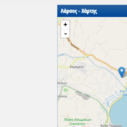
Λάρσος - Χάρτης
+
-