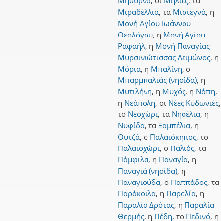
Μήθυμνα
,
οι
Μηλιές
,
τα
Μιραδέλλια
,
τα
Μιστεγνά
,
η
Μονή Αγίου Ιωάννου
Θεολόγου
,
η
Μονή Αγίου
Ραφαήλ
,
η
Μονή Παναγίας
Μυρσινιώτισσας Λειμώνος
,
η
Μόρια
,
η
Μπαλίνη
,
ο
Μπαρμπαλιάς (νησίδα)
,
η
Μυτιλήνη
,
η
Μυχός
,
η
Νάπη
,
η
Νεάπολη
,
οι
Νέες Κυδωνιές
,
το
Νεοχώρι
,
τα
Νησέλια
,
η
Νυφίδα
,
τα
Ξαμπέλια
,
η
Ουτζά
,
ο
Παλαιόκηπος
,
το
Παλαιοχώρι
,
ο
Παλιός
,
τα
Πάμφιλα
,
η
Παναγία
,
η
Παναγιά (νησίδα)
,
η
Παναγιούδα
,
ο
Παππάδος
,
τα
Παράκοιλα
,
η
Παραλία
,
η
Παραλία Δρότας
,
η
Παραλία
Θερμής
,
η
Πέδη
,
το
Πεδινό
,
η