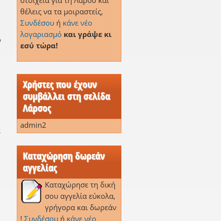
στοιχεία για τη Λάρσο και
θέλεις να τα μοιραστείς,
Συνδέσου
ή
κάνε νέο
λογαριασμό
και γράψε κι
ο
εσύ τώρα!
Χρήστες που έχουν
συμβάλλει στη σελίδα
Λάρσος
admin2
ά
Καταχώρηση δωρεάν
αγγελίας
Καταχώρησε τη δική
σου αγγελία εύκολα,
γρήγορα και δωρεάν
!
Συνδέσου
ή
κάνε νέο