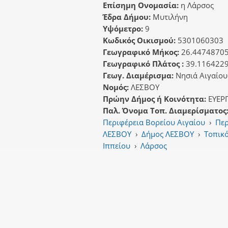
Επίσημη Ονομασία:
η Λάρσος
Έδρα Δήμου:
Μυτιλήνη
Υψόμετρο:
9
Κωδικός Οικισμού:
5301060303
Γεωγραφικό Μήκος:
26.4474870
Γεωγραφικό Πλάτος :
39.116422
Γεωγ. Διαμέρισμα:
Νησιά Αιγαίου
Νομός:
ΛΕΣΒΟΥ
Πρώην Δήμος ή Κοινότητα:
ΕΥΕΡ
Παλ. Όνομα Τοπ. Διαμερίσματος
Περιφέρεια Βορείου Αιγαίου
›
Περ
ΛΕΣΒΟΥ
›
Δήμος ΛΕΣΒΟΥ
›
Τοπικ
Ιππείου
›
Λάρσος