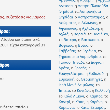
Άργεννος
,
η
Αρίσβη
,
η
Αρχαία
Άντισσα
,
η
Άσπρη Πλακούδα
(νησίδα)
,
τα
Ασπρονήσια
ς, συζητήσεις για Λάρσος
(νησίδα)
,
ο
Ασπροπόταμος
,
ο
Ασώματος
,
ο
Αύλωνας
,
ο
Αφάλωνας
,
η
Αχλαδερή
,
η
άρσο:
Αχλιά
,
η
Βαρειά
,
τα
Βασιλικά
,
 Λέσβου και διοικητικά
τα
Βατερά
,
η
Βατούσσα
,
ο
 2001 είχαν καταγραφεί 31
Βαφειός
,
η
Βρίσα
,
ο
Γαββαθάς
,
τα
Γεράνια
,
το
Γηροκομείο Λαμανδρίου
,
το
Γιαλού Πηγάδι
,
τα
Δάφια
,
η
Λάρσο
Δρότα
,
η
Ερεσός
,
η
Ευαγγελίστρια
,
η
Ευθαλού
,
η
ου
Ευρειακή
,
οι
Θερμοπηγές
,
η
Ιερά Μονή Λειμώνος
,
το
Ίππειο
,
το
Καγιάνι
,
η
Καλλονή
το
Καλό Λιμάνι
,
ο
Κάμπος
,
το
Καντρί
,
η
Κάπη
,
η
Καρήνη
,
ο
ινότητα Ιππείου
Καριώνας
,
ο
Κάτω Σταυρός
,