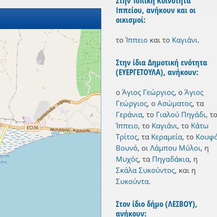
Στην Τοπική Κοινότητα
Ιππείου, ανήκουν και οι
οικισμοί:
το
Ίππειο
και
το
Καγιάνι
.
Στην ίδια Δημοτική ενότητα
(ΕΥΕΡΓΕΤΟΥΛΑ), ανήκουν:
ο
Άγιος Γεώργιος
,
ο
Άγιος
Γεώργιος
,
ο
Ασώματος
,
τα
Γεράνια
,
το
Γιαλού Πηγάδι
,
τ
Ίππειο
,
το
Καγιάνι
,
το
Κάτω
Τρίτος
,
τα
Κεραμεία
,
το
Κουφ
Βουνό
,
οι
Λάμπου Μύλοι
,
η
Μυχός
,
τα
Πηγαδάκια
,
η
Σκάλα Συκούντος
,
και
η
Συκούντα
.
Στον ίδιο δήμο (ΛΕΣΒΟΥ),
ανήκουν: