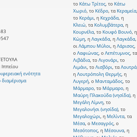
το
Κάτω Τρίτος
,
το
Κάτω
Χωριό
,
το
Κέδρο
,
τα
Κεραμεία
το
Κεράμι
,
η
Κεχράδα
,
η
Κλειώ
,
τα
Κολυμβάτερα
,
η
583
Κουρνέλα
,
το
Κουφό Βουνό
,
η
9547
Κώμη
,
η
Λαγκάδα
,
η
Λαγκάδα
,
οι
Λάμπου Μύλοι
,
η
Λάρισος
,
ο
Λαφιώνας
,
ο
Λεπέτυμνος
,
τ
ΓΕΤΟΥΛΑ
Λιβάδια
,
το
Λιγονάρι
,
το
:
Ιππείου
Λιμάνι
,
το
Λισβόρι
,
τα
Λουτρά
ιφερειακή ενότητα
η
Λουτρόπολη Θερμής
,
η
ό διαμέρισμα
Λυγερή
,
ο
Μανταμάδος
,
το
Μάρμαρο
,
το
Μάρμαρο
,
η
Μαύρη Πλακούδα (νησίδα)
,
η
Μεγάλη Λίμνη
,
το
Μεγαλονήσι (νησίδα)
,
το
Μεγαλοχώρι
,
η
Μελίντα
,
τα
Μέσα
,
ο
Μεσαγρός
,
ο
Μεσότοπος
,
η
Μέσουνα
,
η