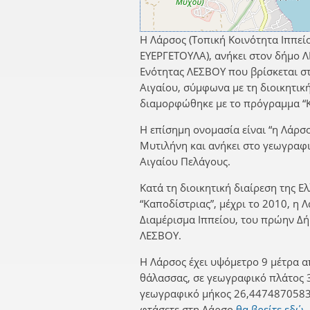
Η Λάρσος (Τοπική Κοινότητα Ιππεί
ΕΥΕΡΓΕΤΟΥΛΑ), ανήκει στον δήμο 
Ενότητας ΛΕΣΒΟΥ που βρίσκεται σ
Αιγαίου, σύμφωνα με τη διοικητικ
διαμορφώθηκε με το πρόγραμμα “Κ
Η επίσημη ονομασία είναι “η Λάρσο
Μυτιλήνη και ανήκει στο γεωγραφ
Αιγαίου Πελάγους.
Κατά τη διοικητική διαίρεση της Ε
“Καποδίστριας”, μέχρι το 2010, η 
Διαμέρισμα Ιππείου, του πρώην Δ
ΛΕΣΒΟΥ.
Η Λάρσος έχει υψόμετρο 9 μέτρα α
θάλασσας, σε γεωγραφικό πλάτος 
γεωγραφικό μήκος 26,4474870583.
φτάσετε στη Λάρσο
θα βρείτε εδώ.