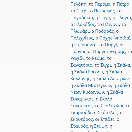
Πελόπη
,
το
Πέραμα
,
η
Πέτρα
,
το
Πετρί
,
ο
Πετσοφάς
,
τα
Πηγαδάκια
,
η
Πηγή
,
η
Πλαγιά
ο
Πλακάδος
,
το
Πλιγόνι
,
το
Πλωμάρι
,
ο
Ποδαράς
,
ο
Πολιχνίτος
,
ο
Πόχης (νησίδα)
,
η
Πτερούντα
,
το
Πυργί
,
οι
Πύργοι
,
οι
Πύργοι Θερμής
,
το
Ραχίδι
,
το
Ρεύμα
,
το
Σανατόριο
,
το
Σίγρι
,
η
Σκάλα
,
η
Σκάλα Ερεσού
,
η
Σκάλα
Καλλονής
,
η
Σκάλα Λουτρών
,
η
Σκάλα Μιστεγνών
,
η
Σκάλα
Νέων Κυδωνιών
,
η
Σκάλα
Συκαμινιάς
,
η
Σκάλα
Συκούντος
,
το
Σκαλοχώρι
,
το
Σκαμιούδι
,
ο
Σκόπελος
,
ο
Σκουτάρος
,
οι
Σπίδες
,
ο
Σταυρός
,
η
Στύψη
,
η