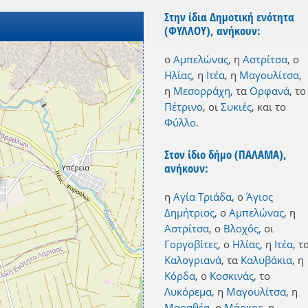
Στην ίδια Δημοτική ενότητα
(ΦΥΛΛΟΥ), ανήκουν:
ο
Αμπελώνας
,
η
Αστρίτσα
,
ο
Ηλίας
,
η
Ιτέα
,
η
Μαγουλίτσα
,
η
Μεσορράχη
,
τα
Ορφανά
,
το
Πέτρινο
,
οι
Συκιές
,
και
το
Φύλλο
.
Στον ίδιο δήμο (ΠΑΛΑΜΑ),
ανήκουν:
η
Αγία Τριάδα
,
ο
Άγιος
Δημήτριος
,
ο
Αμπελώνας
,
η
Αστρίτσα
,
ο
Βλοχός
,
οι
Γοργοβίτες
,
ο
Ηλίας
,
η
Ιτέα
,
τ
Καλογριανά
,
τα
Καλυβάκια
,
η
Κόρδα
,
ο
Κοσκινάς
,
το
Λυκόρεμα
,
η
Μαγουλίτσα
,
η
Μαραθέα
,
ο
Μάρκος
,
η