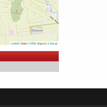
Leaflet
| Data
© OSM
, Χάρτες
© buk.gr