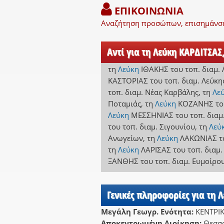
ΕΠΙΚΟΙΝΩΝΙΑ
Αναζήτηση προσώπων, επισημάνσει
Αντί για τη Λεύκη ΚΑΡΔΙΤΣΑΣ
τη
Λεύκη
ΙΘΑΚΗΣ
του τοπ. διαμ.
ΚΑΣΤΟΡΙΑΣ
του τοπ. διαμ. Λεύκη
τοπ. διαμ. Νέας Καρβάλης
,
τη
Λε
Ποταμιάς
,
τη
Λεύκη
ΚΟΖΑΝΗΣ
το
Λεύκη
ΜΕΣΣΗΝΙΑΣ
του τοπ. διαμ
του τοπ. διαμ. Σιγουνίου
,
τη
Λεύ
Ανωγείων
,
τη
Λεύκη
ΛΑΚΩΝΙΑΣ
τ
τη
Λεύκη
ΛΑΡΙΣΑΣ
του τοπ. διαμ
ΞΑΝΘΗΣ
του τοπ. διαμ. Ευμοίρο
Γενικές πληροφορίες για τη 
Μεγάλη Γεωγρ. Ενότητα:
ΚΕΝΤΡΙ
Αποκεντρωμένη Διοίκηση:
Θεσσα