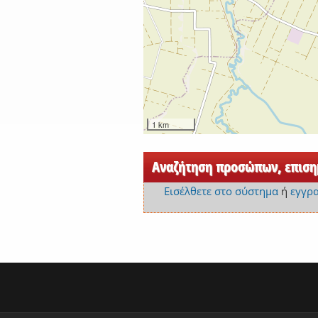
1 km
Αναζήτηση προσώπων, επισημ
Εισέλθετε στο σύστημα
ή
εγγρ