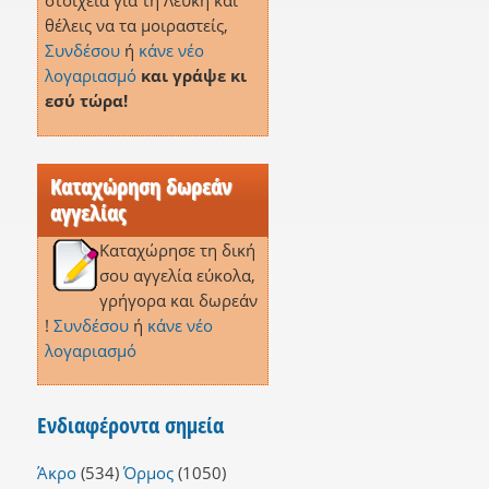
στοιχεία για τη Λεύκη και
θέλεις να τα μοιραστείς,
Συνδέσου
ή
κάνε νέο
λογαριασμό
και γράψε κι
εσύ τώρα!
Καταχώρηση δωρεάν
αγγελίας
Καταχώρησε τη δική
σου αγγελία εύκολα,
γρήγορα και δωρεάν
!
Συνδέσου
ή
κάνε νέο
λογαριασμό
Ενδιαφέροντα σημεία
Άκρο
(534)
Όρμος
(1050)