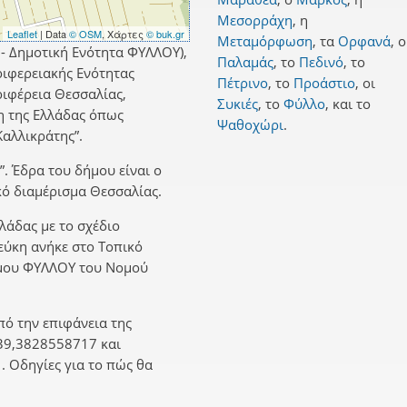
Μεσορράχη
,
η
Leaflet
| Data
© OSM
, Χάρτες
© buk.gr
Μεταμόρφωση
,
τα
Ορφανά
,
ο
 - Δημοτική Ενότητα ΦΥΛΛΟΥ),
Παλαμάς
,
το
Πεδινό
,
το
ιφερειακής Ενότητας
Πέτρινο
,
το
Προάστιο
,
οι
ριφέρεια Θεσσαλίας,
Συκιές
,
το
Φύλλο
,
και
το
η της Ελλάδας όπως
Ψαθοχώρι
.
αλλικράτης”.
”. Έδρα του δήμου είναι ο
κό διαμέρισμα Θεσσαλίας.
λλάδας με το σχέδιο
Λεύκη ανήκε στο Τοπικό
ήμου ΦΥΛΛΟΥ του Νομού
πό την επιφάνεια της
39,3828558717 και
 Οδηγίες για το πώς θα