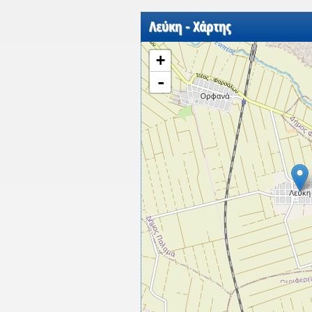
Λεύκη - Χάρτης
+
-