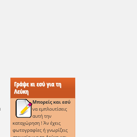
Γράψε κι εσύ για τη
Λεύκη
Μπορείς και εσύ
α
να εμπλουτίσεις
αυτή την
καταχώρηση ! Άν έχεις
φωτογραφίες ή γνωρίζεις