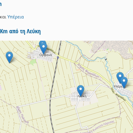
m
και
Υπέρεια
5Km από τη Λεύκη