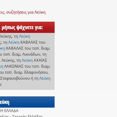
ς, συζητήσεις για Λεύκη
, μήπως ψάχνετε για:
 Λεύκης
,
τη
Λεύκη
ς
,
τη
Λεύκη
ΚΑΒΑΛΑΣ
του
ύκη
ΚΑΒΑΛΑΣ
του τοπ. διαμ.
υ τοπ. διαμ. Λικνάδων
,
τη
. Λεύκης
,
τη
Λεύκη
ΑΧΑΪΑΣ
κη
ΛΑΚΩΝΙΑΣ
του τοπ. διαμ.
ου τοπ. διαμ. Ελαφονήσου
,
. Στεφανοβούνου
ή
τη
Λεύκη
υ
;
Λεύκη
ΚΗ ΕΛΛΑΔΑ
λίας - Στερεάς Ελλάδας