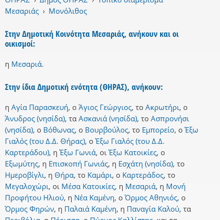
Μεσαριάς
›
Μονόλιθος
Στην Δημοτική Κοινότητα Μεσαριάς, ανήκουν και οι
οικισμοί:
η
Μεσαριά
.
Στην ίδια Δημοτική ενότητα (ΘΗΡΑΣ), ανήκουν:
η
Αγία Παρασκευή
,
ο
Άγιος Γεώργιος
,
το
Ακρωτήρι
,
ο
Άνυδρος (νησίδα)
,
τα
Ασκανιά (νησίδα)
,
το
Ασπρονήσι
(νησίδα)
,
ο
Βόθωνας
,
ο
Βουρβούλος
,
το
Εμπορείο
,
ο
Έξω
Γιαλός (του Δ.Δ. Θήρας)
,
ο
Έξω Γιαλός (του Δ.Δ.
Καρτεράδου)
,
η
Έξω Γωνιά
,
οι
Έξω Κατοικίες
,
ο
Εξωμύτης
,
η
Επισκοπή Γωνιάς
,
η
Εσχάτη (νησίδα)
,
το
Ημεροβίγλι
,
η
Θήρα
,
το
Καμάρι
,
ο
Καρτεράδος
,
το
Μεγαλοχώρι
,
οι
Μέσα Κατοικίες
,
η
Μεσαριά
,
η
Μονή
Προφήτου Ηλιού
,
η
Νέα Καμένη
,
ο
Όρμος Αθηνιός
,
ο
Όρμος Φηρών
,
η
Παλαιά Καμένη
,
η
Παναγία Καλού
,
τα