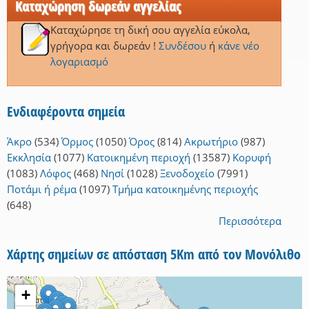
Καταχώρηση δωρεάν αγγελίας
Καταχώρησε τη δική σου αγγελία εύκολα,
γρήγορα και δωρεάν !
Συνδέσου
ή
κάνε νέο
λογαριασμό
Ενδιαφέροντα σημεία
Άκρο
(534)
Όρμος
(1050)
Όρος
(814)
Ακρωτήριο
(987)
Εκκλησία
(1077)
Κατοικημένη περιοχή
(13587)
Κορυφή
(1083)
Λόφος
(468)
Νησί
(1028)
Ξενοδοχείο
(7991)
Ποτάμι ή ρέμα
(1097)
Τμήμα κατοικημένης περιοχής
(648)
Περισσότερα
Χάρτης σημείων σε απόσταση 5Km από τον Μονόλιθο
+