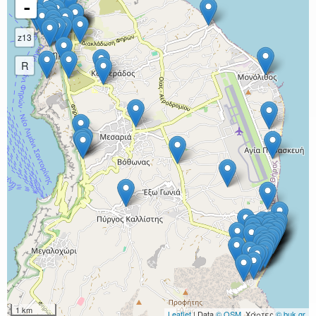
-
z13
R
1 km
Leaflet
| Data
© OSM
, Χάρτες
© buk.gr