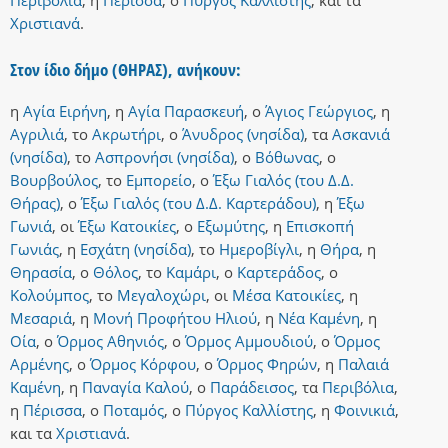
Περιβόλια
,
η
Πέρισσα
,
ο
Πύργος Καλλίστης
,
και
τα
Χριστιανά
.
Στον ίδιο δήμο (ΘΗΡΑΣ), ανήκουν:
η
Αγία Ειρήνη
,
η
Αγία Παρασκευή
,
ο
Άγιος Γεώργιος
,
η
Αγριλιά
,
το
Ακρωτήρι
,
ο
Άνυδρος (νησίδα)
,
τα
Ασκανιά
(νησίδα)
,
το
Ασπρονήσι (νησίδα)
,
ο
Βόθωνας
,
ο
Βουρβούλος
,
το
Εμπορείο
,
ο
Έξω Γιαλός (του Δ.Δ.
Θήρας)
,
ο
Έξω Γιαλός (του Δ.Δ. Καρτεράδου)
,
η
Έξω
Γωνιά
,
οι
Έξω Κατοικίες
,
ο
Εξωμύτης
,
η
Επισκοπή
Γωνιάς
,
η
Εσχάτη (νησίδα)
,
το
Ημεροβίγλι
,
η
Θήρα
,
η
Θηρασία
,
ο
Θόλος
,
το
Καμάρι
,
ο
Καρτεράδος
,
ο
Κολούμπος
,
το
Μεγαλοχώρι
,
οι
Μέσα Κατοικίες
,
η
Μεσαριά
,
η
Μονή Προφήτου Ηλιού
,
η
Νέα Καμένη
,
η
Οία
,
ο
Όρμος Αθηνιός
,
ο
Όρμος Αμμουδιού
,
ο
Όρμος
Αρμένης
,
ο
Όρμος Κόρφου
,
ο
Όρμος Φηρών
,
η
Παλαιά
Καμένη
,
η
Παναγία Καλού
,
ο
Παράδεισος
,
τα
Περιβόλια
,
η
Πέρισσα
,
ο
Ποταμός
,
ο
Πύργος Καλλίστης
,
η
Φοινικιά
,
και
τα
Χριστιανά
.