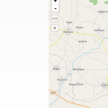
+
-
z12
R