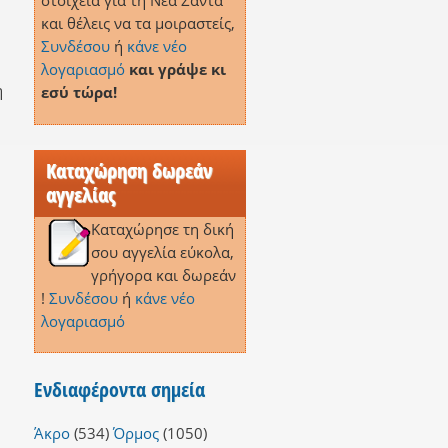
στοιχεία για τη Νέα Σάντα
και θέλεις να τα μοιραστείς,
Συνδέσου
ή
κάνε νέο
λογαριασμό
και γράψε κι
η
εσύ τώρα!
Καταχώρηση δωρεάν
αγγελίας
Καταχώρησε τη δική
σου αγγελία εύκολα,
γρήγορα και δωρεάν
!
Συνδέσου
ή
κάνε νέο
λογαριασμό
Ενδιαφέροντα σημεία
Άκρο
(534)
Όρμος
(1050)