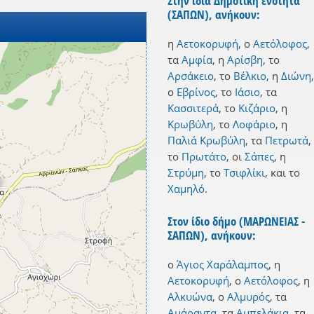
Στην ίδια Δημοτική ενότητα
(ΣΑΠΩΝ), ανήκουν:
η
Αετοκορυφή
,
ο
Αετόλοφος
,
τα
Αμφία
,
η
Αρίσβη
,
το
Αρσάκειο
,
το
Βέλκιο
,
η
Διώνη
,
ο
Εβρίνος
,
το
Ιάσιο
,
τα
Κασσιτερά
,
το
Κιζάριο
,
η
Κρωβύλη
,
το
Λοφάριο
,
η
Παλιά Κρωβύλη
,
τα
Πετρωτά
,
το
Πρωτάτο
,
οι
Σάπες
,
η
Στρύμη
,
το
Τσιφλίκι
,
και
το
Χαμηλό
.
Στον ίδιο δήμο (ΜΑΡΩΝΕΙΑΣ -
ΣΑΠΩΝ), ανήκουν:
ο
Άγιος Χαράλαμπος
,
η
Αετοκορυφή
,
ο
Αετόλοφος
,
η
Αλκυώνα
,
ο
Αλμυρός
,
τα
Αμάραντα
,
τα
Αμπελάκια
,
τα