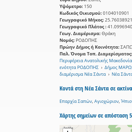
Υψόμετρο:
150
Κωδικός Οικισμού:
0104010901
Γεωγραφικό Μήκος:
25.7603892
Γεωγραφικό Πλάτος :
41.099694
Γεωγ. Διαμέρισμα:
Θράκη
Νομός:
ΡΟΔΟΠΗΣ
Πρώην Δήμος ή Κοινότητα:
ΣΑΠ
Παλ. Όνομα Τοπ. Διαμερίσματος
Περιφέρεια Ανατολικής Μακεδονία
ενότητα ΡΟΔΟΠΗΣ
›
Δήμος ΜΑΡΩ
διαμέρισμα Νέα Σάντα
›
Νέα Σάντ
Κοντά στη Νέα Σάντα σε ακτίν
Επαρχία Σαπών
,
Αγιοχώριον
,
Ήπιο
Χάρτης σημείων σε απόσταση 