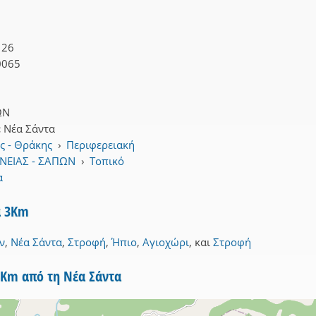
126
0065
ΩΝ
:
Νέα Σάντα
ς - Θράκης
›
Περιφερειακή
ΝΕΙΑΣ - ΣΑΠΩΝ
›
Τοπικό
α
α 3Km
ν
,
Νέα Σάντα
,
Στροφή
,
Ήπιο
,
Αγιοχώρι
,
και
Στροφή
5Km από τη Νέα Σάντα