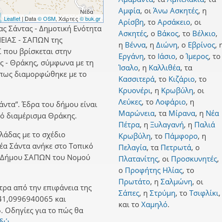
Αμφία
,
οι
Άνω Ασκητές
,
η
Leaflet
| Data
© OSM
, Χάρτες
© buk.gr
Αρίσβη
,
το
Αρσάκειο
,
οι
ας Σάντας - Δημοτική Ενότητα
Ασκητές
,
ο
Βάκος
,
το
Βέλκιο
,
ΕΙΑΣ - ΣΑΠΩΝ της
η
Βέννα
,
η
Διώνη
,
ο
Εβρίνος
,
 που βρίσκεται στην
Εργάνη
,
το
Ιάσιο
,
ο
Ίμερος
,
το
ς - Θράκης, σύμφωνα με τη
Ίσαλο
,
η
Καλλιθέα
,
τα
όπως διαμορφώθηκε με το
Κασσιτερά
,
το
Κιζάριο
,
το
Κρυονέρι
,
η
Κρωβύλη
,
οι
Λεύκες
,
το
Λοφάριο
,
η
άντα”. Έδρα του δήμου είναι
Μαρώνεια
,
τα
Μίρανα
,
η
Νέα
κό διαμέρισμα Θράκης.
Πέτρα
,
η
Ξυλαγανή
,
η
Παλιά
λλάδας με το σχέδιο
Κρωβύλη
,
το
Πάμφορο
,
η
Νέα Σάντα ανήκε στο Τοπικό
Πελαγία
,
τα
Πετρωτά
,
ο
ν Δήμου ΣΑΠΩΝ του Νομού
Πλατανίτης
,
οι
Προσκυνητές
,
ο
Προφήτης Ηλίας
,
το
Πρωτάτο
,
η
Σαλμώνη
,
οι
τρα από την επιφάνεια της
Σάπες
,
η
Στρύμη
,
το
Τσιφλίκι
,
41,0996940065 και
και
το
Χαμηλό
.
 Οδηγίες για το πώς θα
εδώ.