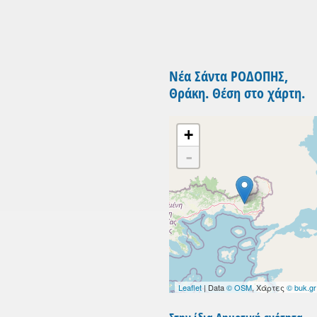
Νέα Σάντα ΡΟΔΟΠΗΣ,
Θράκη. Θέση στο χάρτη.
+
-
Leaflet
| Data
© OSM
, Χάρτες
© buk.gr