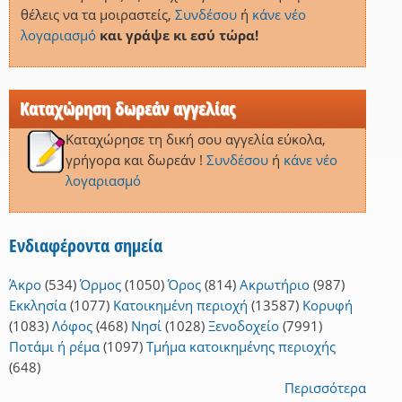
θέλεις να τα μοιραστείς,
Συνδέσου
ή
κάνε νέο
λογαριασμό
και γράψε κι εσύ τώρα!
Καταχώρηση δωρεάν αγγελίας
Καταχώρησε τη δική σου αγγελία εύκολα,
γρήγορα και δωρεάν !
Συνδέσου
ή
κάνε νέο
λογαριασμό
Ενδιαφέροντα σημεία
Άκρο
(534)
Όρμος
(1050)
Όρος
(814)
Ακρωτήριο
(987)
Εκκλησία
(1077)
Κατοικημένη περιοχή
(13587)
Κορυφή
(1083)
Λόφος
(468)
Νησί
(1028)
Ξενοδοχείο
(7991)
Ποτάμι ή ρέμα
(1097)
Τμήμα κατοικημένης περιοχής
(648)
Περισσότερα