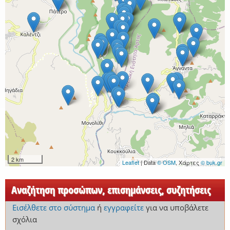
2 km
Leaflet
| Data
© OSM
, Χάρτες
© buk.gr
Αναζήτηση προσώπων, επισημάνσεις, συζητήσεις
Εισέλθετε στο σύστημα
ή
εγγραφείτε
για να υποβάλετε
σχόλια