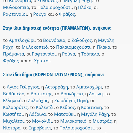
τα
Βουνόρεια
,
ο
Ζαλούχος
,
η
Μεγάλη Ράχη
,
το
Μυλοκοπειό
,
το
Παλαιομοχούστι
,
η
Πλάκα
,
οι
Ραφταναίοι
,
η
Ρούγα
και
ο
Φράξος
.
Στην ίδια Δημοτική ενότητα (ΠΡΑΜΑΝΤΩΝ), ανήκουν:
το
Αμπελοχώρι
,
τα
Βουνόρεια
,
ο
Ζαλούχος
,
η
Μεγάλη
Ράχη
,
το
Μυλοκοπειό
,
το
Παλαιομοχούστι
,
η
Πλάκα
,
τα
Πράμαντα
,
οι
Ραφταναίοι
,
η
Ρούγα
,
η
Τσόπελα
,
ο
Φράξος
,
και
οι
Χριστοί
.
Στον ίδιο δήμο (ΒΟΡΕΙΩΝ ΤΖΟΥΜΕΡΚΩΝ), ανήκουν:
ο
Άγιος Γεώργιος
,
η
Αετορράχη
,
το
Αμπελοχώρι
,
το
Βαθύπεδο
,
ο
Βαπτιστής
,
τα
Βουνόρεια
,
η
Δάφνη
,
το
Ελληνικό
,
ο
Ζαλούχος
,
η
Ζωοδόχος Πηγή
,
οι
Καλαρρύτες
,
το
Καλέντζι
,
ο
Κέδρος
,
η
Κορίτιανη
,
το
Κωστήτσι
,
η
Λάζαινα
,
το
Ματσούκι
,
η
Μεγάλη Ράχη
,
το
Μιχαλίτσι
,
το
Μονολίθι
,
το
Μυλοκοπειό
,
ο
Μυστράς
,
η
Νίστορα
,
το
Ξηροβούνι
,
το
Παλαιομοχούστι
,
το