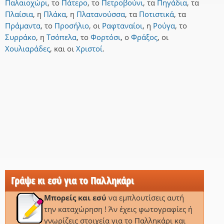
Παλαιοχώρι
,
το
Πάτερο
,
το
Πετροβούνι
,
τα
Πηγάδια
,
τα
Πλαίσια
,
η
Πλάκα
,
η
Πλατανούσσα
,
τα
Ποτιστικά
,
τα
Πράμαντα
,
το
Προσήλιο
,
οι
Ραφταναίοι
,
η
Ρούγα
,
το
Συρράκο
,
η
Τσόπελα
,
το
Φορτόσι
,
ο
Φράξος
,
οι
Χουλιαράδες
,
και
οι
Χριστοί
.
Γράψε κι εσύ για το Παλληκάρι
Μπορείς και εσύ
να εμπλουτίσεις αυτή
την καταχώρηση ! Άν έχεις φωτογραφίες ή
γνωρίζεις στοιχεία για το Παλληκάρι και