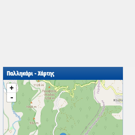
Παλληκάρι - Χάρτης
+
-