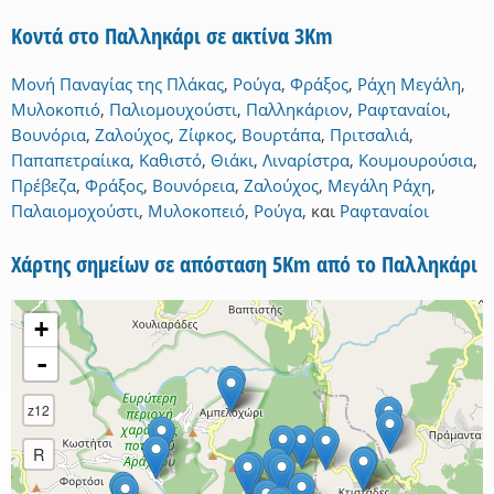
Κοντά στο Παλληκάρι σε ακτίνα 3Km
Μονή Παναγίας της Πλάκας
,
Ρούγα
,
Φράξος
,
Ράχη Μεγάλη
,
Μυλοκοπιό
,
Παλιομουχούστι
,
Παλληκάριον
,
Ραφταναίοι
,
Βουνόρια
,
Ζαλούχος
,
Ζίφκος
,
Βουρτάπα
,
Πριτσαλιά
,
Παπαπετραίικα
,
Καθιστό
,
Θιάκι
,
Λιναρίστρα
,
Κουμουρούσια
,
Πρέβεζα
,
Φράξος
,
Βουνόρεια
,
Ζαλούχος
,
Μεγάλη Ράχη
,
Παλαιομοχούστι
,
Μυλοκοπειό
,
Ρούγα
,
και
Ραφταναίοι
Χάρτης σημείων σε απόσταση 5Km από το Παλληκάρι
+
-
z12
R