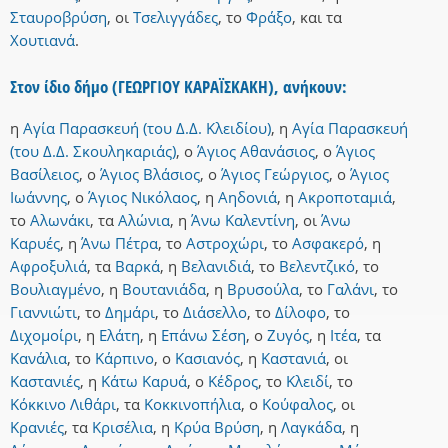
Σταυροβρύση
,
οι
Τσελιγγάδες
,
το
Φράξο
,
και
τα
Χουτιανά
.
Στον ίδιο δήμο (ΓΕΩΡΓΙΟΥ ΚΑΡΑΪΣΚΑΚΗ), ανήκουν:
η
Αγία Παρασκευή (του Δ.Δ. Κλειδίου)
,
η
Αγία Παρασκευή
(του Δ.Δ. Σκουληκαριάς)
,
ο
Άγιος Αθανάσιος
,
ο
Άγιος
Βασίλειος
,
ο
Άγιος Βλάσιος
,
ο
Άγιος Γεώργιος
,
ο
Άγιος
Ιωάννης
,
ο
Άγιος Νικόλαος
,
η
Αηδονιά
,
η
Ακροποταμιά
,
το
Αλωνάκι
,
τα
Αλώνια
,
η
Άνω Καλεντίνη
,
οι
Άνω
Καρυές
,
η
Άνω Πέτρα
,
το
Αστροχώρι
,
το
Ασφακερό
,
η
Αφροξυλιά
,
τα
Βαρκά
,
η
Βελανιδιά
,
το
Βελεντζικό
,
το
Βουλιαγμένο
,
η
Βουτανιάδα
,
η
Βρυσούλα
,
το
Γαλάνι
,
το
Γιαννιώτι
,
το
Δημάρι
,
το
Διάσελλο
,
το
Δίλοφο
,
το
Διχομοίρι
,
η
Ελάτη
,
η
Επάνω Σέση
,
ο
Ζυγός
,
η
Ιτέα
,
τα
Κανάλια
,
το
Κάρπινο
,
ο
Κασιανός
,
η
Καστανιά
,
οι
Καστανιές
,
η
Κάτω Καρυά
,
ο
Κέδρος
,
το
Κλειδί
,
το
Κόκκινο Λιθάρι
,
τα
Κοκκινοπήλια
,
ο
Κούφαλος
,
οι
Κρανιές
,
τα
Κρισέλια
,
η
Κρύα Βρύση
,
η
Λαγκάδα
,
η