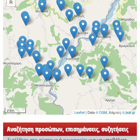
R
2 km
Leaflet
| Data
© OSM
, Χάρτες
© buk.gr
Αναζήτηση προσώπων, επισημάνσεις, συζητήσεις
Εισέλθετε στο σύστημα
ή
εγγραφείτε
για να υποβάλετε