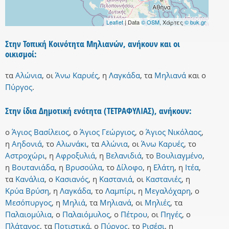
Leaflet
| Data
© OSM
, Χάρτες
© buk.gr
Στην Τοπική Κοινότητα Μηλιανών, ανήκουν και οι
οικισμοί:
τα
Αλώνια
,
οι
Άνω Καρυές
,
η
Λαγκάδα
,
τα
Μηλιανά
και
ο
Πύργος
.
Στην ίδια Δημοτική ενότητα (ΤΕΤΡΑΦΥΛΙΑΣ), ανήκουν:
ο
Άγιος Βασίλειος
,
ο
Άγιος Γεώργιος
,
ο
Άγιος Νικόλαος
,
η
Αηδονιά
,
το
Αλωνάκι
,
τα
Αλώνια
,
οι
Άνω Καρυές
,
το
Αστροχώρι
,
η
Αφροξυλιά
,
η
Βελανιδιά
,
το
Βουλιαγμένο
,
η
Βουτανιάδα
,
η
Βρυσούλα
,
το
Δίλοφο
,
η
Ελάτη
,
η
Ιτέα
,
τα
Κανάλια
,
ο
Κασιανός
,
η
Καστανιά
,
οι
Καστανιές
,
η
Κρύα Βρύση
,
η
Λαγκάδα
,
το
Λαμπίρι
,
η
Μεγαλόχαρη
,
ο
Μεσόπυργος
,
η
Μηλιά
,
τα
Μηλιανά
,
οι
Μηλιές
,
τα
Παλαιομύλια
,
ο
Παλαιόμυλος
,
ο
Πέτρου
,
οι
Πηγές
,
ο
Πλάτανος
,
τα
Ποτιστικά
,
ο
Πύργος
,
το
Ρισέσι
,
η