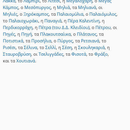
Λάκκα
,
το
Λαμπίρι
,
το
Λιτέσι
,
η
Μεγαλόχαρη
,
ο
Μέγας
Κάμπος
,
ο
Μεσόπυργος
,
η
Μηλιά
,
τα
Μηλιανά
,
οι
Μηλιές
,
ο
Ξηρόκαμπος
,
τα
Παλαιομύλια
,
ο
Παλαιόμυλος
,
το
Παλαιοχωράκι
,
η
Παναγιά
,
η
Πέρα Καλεντίνη
,
η
Περδικορράχη
,
η
Πέτρα (του Δ.Δ. Κλειδίου)
,
ο
Πέτρου
,
οι
Πηγές
,
η
Πηγή
,
τα
Πλακουτσαίικα
,
ο
Πλάτανος
,
τα
Ποτιστικά
,
τα
Προσήλια
,
ο
Πύργος
,
τα
Ρετσιανά
,
το
Ρισέσι
,
τα
Σέλινα
,
το
Σελλί
,
η
Σέση
,
η
Σκουληκαριά
,
η
Σταυροβρύση
,
οι
Τσελιγγάδες
,
τα
Φισοτά
,
το
Φράξο
,
και
τα
Χουτιανά
.