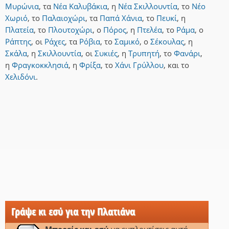
Μυρώνια
,
τα
Νέα Καλυβάκια
,
η
Νέα Σκιλλουντία
,
το
Νέο
Χωριό
,
το
Παλαιοχώρι
,
τα
Παπά Χάνια
,
το
Πευκί
,
η
Πλατεία
,
το
Πλουτοχώρι
,
ο
Πόρος
,
η
Πτελέα
,
το
Ράμα
,
ο
Ράπτης
,
οι
Ράχες
,
τα
Ρόβια
,
το
Σαμικό
,
ο
Σέκουλας
,
η
Σκάλα
,
η
Σκιλλουντία
,
οι
Συκιές
,
η
Τρυπητή
,
το
Φανάρι
,
η
Φραγκοκκλησιά
,
η
Φρίξα
,
το
Χάνι Γρύλλου
,
και
το
Χελιδόνι
.
Γράψε κι εσύ για την Πλατιάνα