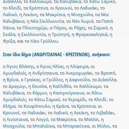
Διάσελλα
,
το
Καλλίκωμο
,
τα
Καλυβάκια
,
το
Κάτω Σαμικό
,
το
Κλειδί
,
τα
Κρέστενα
,
οι
Κρουνοί
,
το
Λαδικάκι
,
το
Λαδικό
,
η
Λεκάνη
,
τα
Μακρίσια
,
η
Μοσχούλα
,
τα
Νέα
Καλυβάκια
,
η
Νέα Σκιλλουντία
,
το
Νέο Χωριό
,
τα
Παπά
Χάνια
,
το
Πλουτοχώρι
,
ο
Πόρος
,
οι
Ράχες
,
το
Σαμικό
,
η
Σκάλα
,
η
Σκιλλουντία
,
η
Τρυπητή
,
η
Φραγκοκκλησιά
,
η
Φρίξα
,
και
το
Χάνι Γρύλλου
.
Στον ίδιο δήμο (ΑΝΔΡΙΤΣΑΙΝΑΣ - ΚΡΕΣΤΕΝΩΝ), ανήκουν:
ο
Άγιος Βλάσης
,
ο
Άγιος Ηλίας
,
η
Αλίφειρα
,
οι
Αμυγδαλιές
,
η
Ανδρίτσαινα
,
το
Ανεμοχωράκι
,
το
Βρεστό
,
η
Βρίνα
,
ο
Γραίκας
,
ο
Γρύλλος
,
η
Δαφνούλα
,
τα
Διάσελλα
,
το
Δραγώγι
,
η
Θεισόα
,
η
Καλλιθέα
,
το
Καλλίκωμο
,
τα
Καλυβάκια
,
το
Κάρμιο
,
η
Καστρούγκαινα
,
οι
Κάτω
Αμυγδαλιές
,
το
Κάτω Σαμικό
,
το
Κεραμίδι
,
το
Κλειδί
,
το
Κλήμα
,
το
Κουφόπουλο
,
η
Κράνα
,
τα
Κρέστενα
,
οι
Κρουνοί
,
το
Λαδικάκι
,
το
Λαδικό
,
η
Λεκάνη
,
το
Λιβαδάκι
,
η
Λινίσταινα
,
το
Λογγό
,
τα
Μακρίσια
,
το
Ματέσι
,
η
Μοσχούλα
,
τα
Μπαλαίϊκα
,
τα
Μπαρακίτικα
,
οι
Μύλοι
,
τα