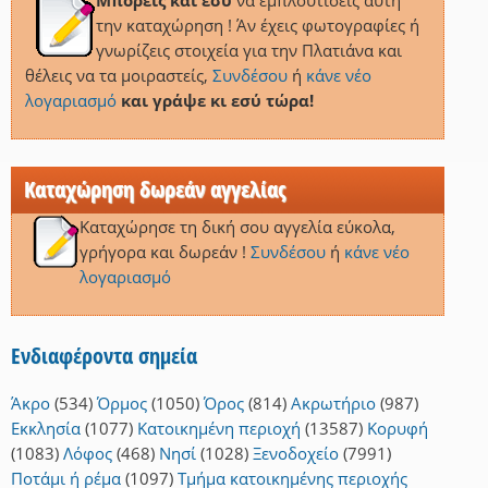
Μπορείς και εσύ
να εμπλουτίσεις αυτή
την καταχώρηση ! Άν έχεις φωτογραφίες ή
γνωρίζεις στοιχεία για την Πλατιάνα και
θέλεις να τα μοιραστείς,
Συνδέσου
ή
κάνε νέο
λογαριασμό
και γράψε κι εσύ τώρα!
Καταχώρηση δωρεάν αγγελίας
Καταχώρησε τη δική σου αγγελία εύκολα,
γρήγορα και δωρεάν !
Συνδέσου
ή
κάνε νέο
λογαριασμό
Ενδιαφέροντα σημεία
Άκρο
(534)
Όρμος
(1050)
Όρος
(814)
Ακρωτήριο
(987)
Εκκλησία
(1077)
Κατοικημένη περιοχή
(13587)
Κορυφή
(1083)
Λόφος
(468)
Νησί
(1028)
Ξενοδοχείο
(7991)
Ποτάμι ή ρέμα
(1097)
Τμήμα κατοικημένης περιοχής