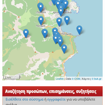
2 km
Leaflet
| Data
© OSM
, Χάρτες
© buk.gr
Αναζήτηση προσώπων, επισημάνσεις, συζητήσεις
Εισέλθετε στο σύστημα
ή
εγγραφείτε
για να υποβάλετε
σχόλια