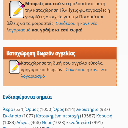
Μπορείς και εσύ
να εμπλουτίσεις αυτή
την καταχώρηση ! Άν έχεις φωτογραφίες ή
γνωρίζεις στοιχεία για την Ποταμιά και
θέλεις να τα μοιραστείς,
Συνδέσου
ή
κάνε νέο
λογαριασμό
και γράψε κι εσύ τώρα!
Καταχώρηση δωρεάν αγγελίας
Καταχώρησε τη δική σου αγγελία εύκολα,
γρήγορα και δωρεάν !
Συνδέσου
ή
κάνε νέο
λογαριασμό
Ενδιαφέροντα σημεία
Άκρο
(534)
Όρμος
(1050)
Όρος
(814)
Ακρωτήριο
(987)
Εκκλησία
(1077)
Κατοικημένη περιοχή
(13587)
Κορυφή
(1083)
Λόφος
(468)
Νησί
(1028)
Ξενοδοχείο
(7991)