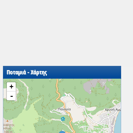
Ποταμιά - Χάρτης
+
-