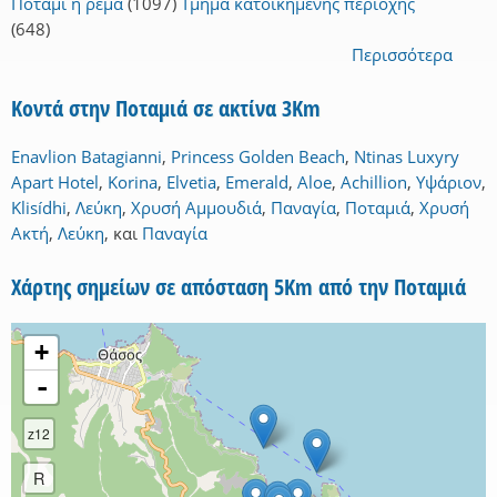
Ποτάμι ή ρέμα
(1097)
Τμήμα κατοικημένης περιοχής
(648)
Περισσότερα
Κοντά στην Ποταμιά σε ακτίνα 3Km
Enavlion Batagianni
,
Princess Golden Beach
,
Ntinas Luxyry
Apart Hotel
,
Korina
,
Elvetia
,
Emerald
,
Aloe
,
Achillion
,
Υψάριον
,
Klisídhi
,
Λεύκη
,
Χρυσή Αμμουδιά
,
Παναγία
,
Ποταμιά
,
Χρυσή
Ακτή
,
Λεύκη
,
και
Παναγία
Χάρτης σημείων σε απόσταση 5Km από την Ποταμιά
+
-
z12
R