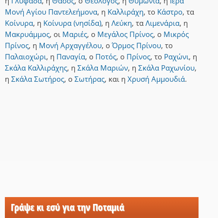
η
Γλυφάδα
,
η
Θάσος
,
ο
Θεολόγος
,
η
Θυμωνιά
,
η
Ιερά
Μονή Αγίου Παντελεήμονα
,
η
Καλλιράχη
,
το
Κάστρο
,
τα
Κοίνυρα
,
η
Κοίνυρα (νησίδα)
,
η
Λεύκη
,
τα
Λιμενάρια
,
η
Μακρυάμμος
,
οι
Μαριές
,
ο
Μεγάλος Πρίνος
,
ο
Μικρός
Πρίνος
,
η
Μονή Αρχαγγέλου
,
ο
Όρμος Πρίνου
,
το
Παλαιοχώρι
,
η
Παναγία
,
ο
Ποτός
,
ο
Πρίνος
,
το
Ραχώνι
,
η
Σκάλα Καλλιράχης
,
η
Σκάλα Μαριών
,
η
Σκάλα Ραχωνίου
,
η
Σκάλα Σωτήρος
,
ο
Σωτήρας
,
και
η
Χρυσή Αμμουδιά
.
Γράψε κι εσύ για την Ποταμιά