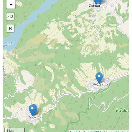
-
z13
R
1 km