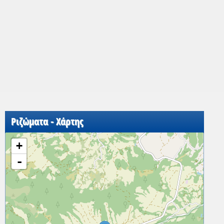
Ριζώματα - Χάρτης
+
-