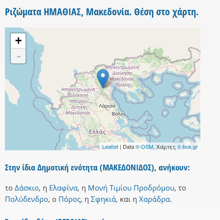
Ριζώματα ΗΜΑΘΙΑΣ, Μακεδονία. Θέση στο χάρτη.
+
-
Leaflet
| Data
© OSM
, Χάρτες
© buk.gr
Στην ίδια Δημοτική ενότητα (ΜΑΚΕΔΟΝΙΔΟΣ), ανήκουν:
το
Δάσκιο
,
η
Ελαφίνα
,
η
Μονή Τιμίου Προδρόμου
,
το
Πολύδενδρο
,
ο
Πόρος
,
η
Σφηκιά
,
και
η
Χαράδρα
.