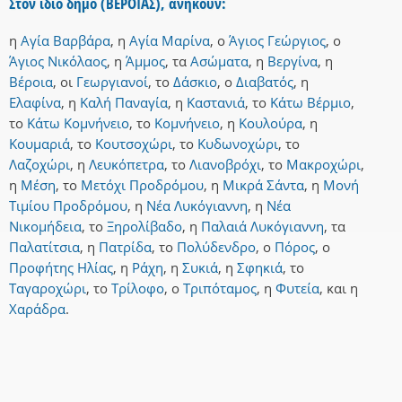
Στον ίδιο δήμο (ΒΕΡΟΙΑΣ), ανήκουν:
η
Αγία Βαρβάρα
,
η
Αγία Μαρίνα
,
ο
Άγιος Γεώργιος
,
ο
Άγιος Νικόλαος
,
η
Άμμος
,
τα
Ασώματα
,
η
Βεργίνα
,
η
Βέροια
,
οι
Γεωργιανοί
,
το
Δάσκιο
,
ο
Διαβατός
,
η
Ελαφίνα
,
η
Καλή Παναγία
,
η
Καστανιά
,
το
Κάτω Βέρμιο
,
το
Κάτω Κομνήνειο
,
το
Κομνήνειο
,
η
Κουλούρα
,
η
Κουμαριά
,
το
Κουτσοχώρι
,
το
Κυδωνοχώρι
,
το
Λαζοχώρι
,
η
Λευκόπετρα
,
το
Λιανοβρόχι
,
το
Μακροχώρι
,
η
Μέση
,
το
Μετόχι Προδρόμου
,
η
Μικρά Σάντα
,
η
Μονή
Τιμίου Προδρόμου
,
η
Νέα Λυκόγιαννη
,
η
Νέα
Νικομήδεια
,
το
Ξηρολίβαδο
,
η
Παλαιά Λυκόγιαννη
,
τα
Παλατίτσια
,
η
Πατρίδα
,
το
Πολύδενδρο
,
ο
Πόρος
,
ο
Προφήτης Ηλίας
,
η
Ράχη
,
η
Συκιά
,
η
Σφηκιά
,
το
Ταγαροχώρι
,
το
Τρίλοφο
,
ο
Τριπόταμος
,
η
Φυτεία
,
και
η
Χαράδρα
.