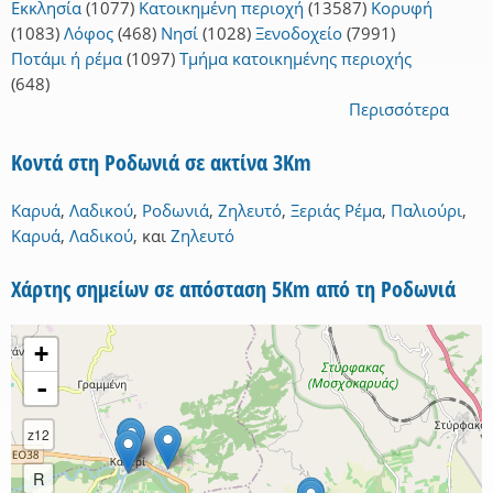
Εκκλησία
(1077)
Κατοικημένη περιοχή
(13587)
Κορυφή
(1083)
Λόφος
(468)
Νησί
(1028)
Ξενοδοχείο
(7991)
Ποτάμι ή ρέμα
(1097)
Τμήμα κατοικημένης περιοχής
(648)
Περισσότερα
Κοντά στη Ροδωνιά σε ακτίνα 3Km
Καρυά
,
Λαδικού
,
Ροδωνιά
,
Ζηλευτό
,
Ξεριάς Ρέμα
,
Παλιούρι
,
Καρυά
,
Λαδικού
,
και
Ζηλευτό
Χάρτης σημείων σε απόσταση 5Km από τη Ροδωνιά
+
-
z12
R