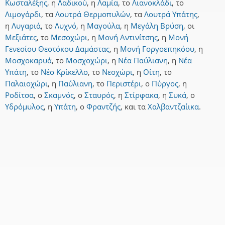
Κωσταλέξης
,
η
Λαδικού
,
η
Λαμία
,
το
Λιανοκλάδι
,
το
Λιμογάρδι
,
τα
Λουτρά Θερμοπυλών
,
τα
Λουτρά Υπάτης
,
η
Λυγαριά
,
το
Λυχνό
,
η
Μαγούλα
,
η
Μεγάλη Βρύση
,
οι
Μεξιάτες
,
το
Μεσοχώρι
,
η
Μονή Αντινίτσης
,
η
Μονή
Γενεσίου Θεοτόκου Δαμάστας
,
η
Μονή Γοργοεπηκόου
,
η
Μοσχοκαρυά
,
το
Μοσχοχώρι
,
η
Νέα Παύλιανη
,
η
Νέα
Υπάτη
,
το
Νέο Κρίκελλο
,
το
Νεοχώρι
,
η
Οίτη
,
το
Παλαιοχώρι
,
η
Παύλιανη
,
το
Περιστέρι
,
ο
Πύργος
,
η
Ροδίτσα
,
ο
Σκαμνός
,
ο
Σταυρός
,
η
Στίρφακα
,
η
Συκά
,
ο
Υδρόμυλος
,
η
Υπάτη
,
ο
Φραντζής
,
και
τα
Χαλβαντζαίικα
.