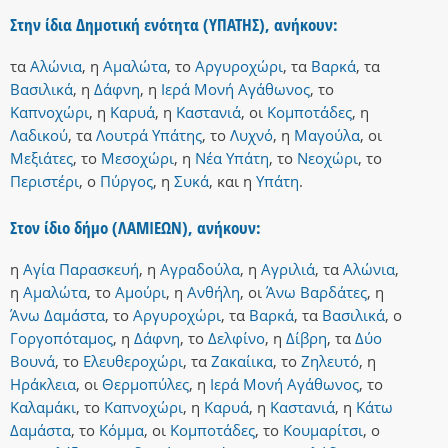
Στην ίδια Δημοτική ενότητα (ΥΠΑΤΗΣ), ανήκουν:
τα
Αλώνια
,
η
Αμαλώτα
,
το
Αργυροχώρι
,
τα
Βαρκά
,
τα
Βασιλικά
,
η
Δάφνη
,
η
Ιερά Μονή Αγάθωνος
,
το
Καπνοχώρι
,
η
Καρυά
,
η
Καστανιά
,
οι
Κομποτάδες
,
η
Λαδικού
,
τα
Λουτρά Υπάτης
,
το
Λυχνό
,
η
Μαγούλα
,
οι
Μεξιάτες
,
το
Μεσοχώρι
,
η
Νέα Υπάτη
,
το
Νεοχώρι
,
το
Περιστέρι
,
ο
Πύργος
,
η
Συκά
,
και
η
Υπάτη
.
Στον ίδιο δήμο (ΛΑΜΙΕΩΝ), ανήκουν:
η
Αγία Παρασκευή
,
η
Αγραδούλα
,
η
Αγριλιά
,
τα
Αλώνια
,
η
Αμαλώτα
,
το
Αμούρι
,
η
Ανθήλη
,
οι
Άνω Βαρδάτες
,
η
Άνω Δαμάστα
,
το
Αργυροχώρι
,
τα
Βαρκά
,
τα
Βασιλικά
,
ο
Γοργοπόταμος
,
η
Δάφνη
,
το
Δελφίνο
,
η
Δίβρη
,
τα
Δύο
Βουνά
,
το
Ελευθεροχώρι
,
τα
Ζακαίικα
,
το
Ζηλευτό
,
η
Ηράκλεια
,
οι
Θερμοπύλες
,
η
Ιερά Μονή Αγάθωνος
,
το
Καλαμάκι
,
το
Καπνοχώρι
,
η
Καρυά
,
η
Καστανιά
,
η
Κάτω
Δαμάστα
,
το
Κόμμα
,
οι
Κομποτάδες
,
το
Κουμαρίτσι
,
ο