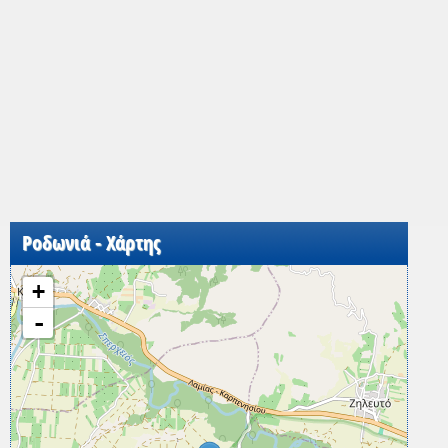
Ροδωνιά - Χάρτης
+
-