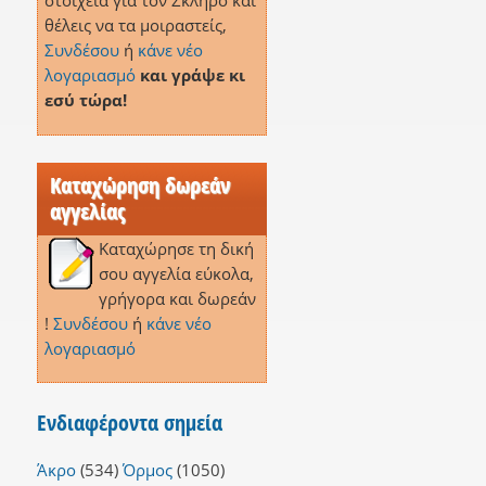
στοιχεία για τον Σκληρό και
θέλεις να τα μοιραστείς,
Συνδέσου
ή
κάνε νέο
λογαριασμό
και γράψε κι
εσύ τώρα!
Καταχώρηση δωρεάν
αγγελίας
Καταχώρησε τη δική
σου αγγελία εύκολα,
γρήγορα και δωρεάν
!
Συνδέσου
ή
κάνε νέο
λογαριασμό
Ενδιαφέροντα σημεία
Άκρο
(534)
Όρμος
(1050)