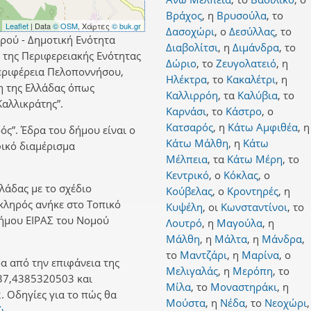
Βράχος
,
η
Βρυσούλα
,
το
Leaflet
| Data
© OSM
, Χάρτες
© buk.gr
Δασοχώρι
,
ο
Δεσύλλας
,
το
ρού - Δημοτική Ενότητα
Διαβολίτσι
,
η
Διμάνδρα
,
το
Σ της Περιφερειακής Ενότητας
Δώριο
,
το
Ζευγολατειό
,
η
εριφέρεια Πελοποννήσου,
Ηλέκτρα
,
το
Κακαλέτρι
,
η
η της Ελλάδας όπως
Καλλιρρόη
,
τα
Καλύβια
,
το
αλλικράτης”.
Καρνάσι
,
το
Κάστρο
,
ο
Κατσαρός
,
η
Κάτω Αμφιθέα
,
η
ός”. Έδρα του δήμου είναι ο
Κάτω Μάλθη
,
η
Κάτω
φικό διαμέρισμα
Μέλπεια
,
τα
Κάτω Μέρη
,
το
Κεντρικό
,
ο
Κόκλας
,
ο
λλάδας με το σχέδιο
Κούβελας
,
ο
Κροντηρές
,
η
Σκληρός ανήκε στο Τοπικό
Κυψέλη
,
οι
Κωνσταντίνοι
,
το
ήμου ΕΙΡΑΣ του Νομού
Λουτρό
,
η
Μαγούλα
,
η
Μάλθη
,
η
Μάλτα
,
η
Μάνδρα
,
το
Μαντζάρι
,
η
Μαρίνα
,
ο
α από την επιφάνεια της
Μελιγαλάς
,
η
Μερόπη
,
το
37,4385320503 και
Μίλα
,
το
Μοναστηράκι
,
η
 Οδηγίες για το πώς θα
Μούστα
,
η
Νέδα
,
το
Νεοχώρι
,
ώ.