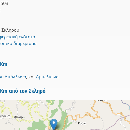
0503
ς
Σ
:
Σκληρού
φερειακή ενότητα
Τοπικό διαμέρισμα
3Km
ου Απόλλωνα
,
και
Αμπελιώνα
5Km από τον Σκληρό