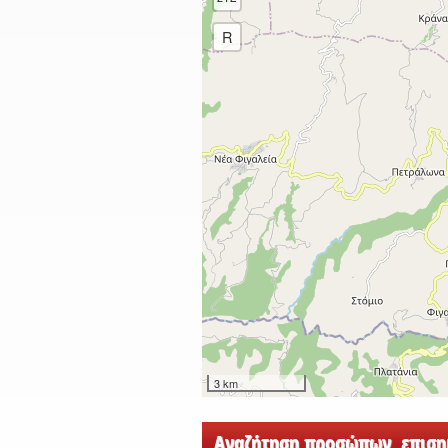
R
3 km
Αναζήτηση προσώπων, επισημ