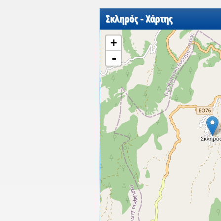
Σκληρός - Χάρτης
+
-