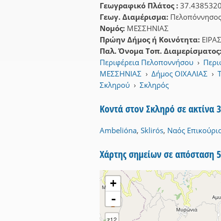
Γεωγραφικό Πλάτος :
37.438532
Γεωγ. Διαμέρισμα:
Πελοπόννησο
Νομός:
ΜΕΣΣΗΝΙΑΣ
Πρώην Δήμος ή Κοινότητα:
ΕΙΡΑ
Παλ. Όνομα Τοπ. Διαμερίσματος
Περιφέρεια Πελοποννήσου
›
Περι
ΜΕΣΣΗΝΙΑΣ
›
Δήμος ΟΙΧΑΛΙΑΣ
›
Σκληρού
›
Σκληρός
Κοντά στον Σκληρό σε ακτίνα 
Ambelióna
,
Sklirós
,
Ναός Επικούρι
Χάρτης σημείων σε απόσταση 
+
-
z12