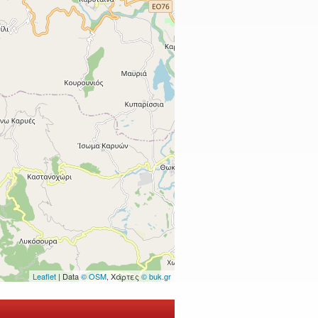
Leaflet
| Data
© OSM
, Χάρτες
© buk.gr