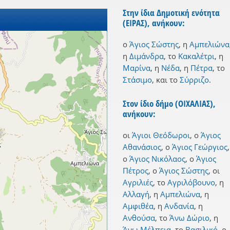
Στην ίδια Δημοτική ενότητα
(ΕΙΡΑΣ), ανήκουν:
ο
Άγιος Σώστης
,
η
Αμπελιώνα
η
Διμάνδρα
,
το
Κακαλέτρι
,
η
Μαρίνα
,
η
Νέδα
,
η
Πέτρα
,
το
Στάσιμο
,
και
το
Σύρριζο
.
Στον ίδιο δήμο (ΟΙΧΑΛΙΑΣ),
ανήκουν:
οι
Άγιοι Θεόδωροι
,
ο
Άγιος
Αθανάσιος
,
ο
Άγιος Γεώργιος
,
ο
Άγιος Νικόλαος
,
ο
Άγιος
Πέτρος
,
ο
Άγιος Σώστης
,
οι
Αγριλιές
,
το
Αγριλόβουνο
,
η
Αλλαγή
,
η
Αμπελιώνα
,
η
Αμφιθέα
,
η
Ανδανία
,
η
Ανθούσα
,
το
Άνω Δώριο
,
η
Άνω Μέλπεια
,
το
Βασιλικό
,
ο