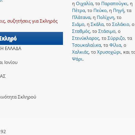
η
Οιχαλία
,
το
Παραπούγκι
,
η
Πέτρα
,
το
Πεύκο
,
η
Πηγή
,
τα
Πλάτανα
,
η
Πολίχνη
,
το
ς, συζητήσεις για Σκληρός
Σιάμο
,
η
Σκάλα
,
το
Σολάκιο
,
ο
Σταθμός
,
το
Στάσιμο
,
ο
 Σκληρό
Στενύκλαρος
,
το
Σύρριζο
,
τα
Τσουκαλαίικα
,
το
Φίλια
,
ο
ΚΗ ΕΛΛΑΔΑ
Χαλκιάς
,
το
Χρυσοχώρι
,
και
τ
Ψάρι
.
ι Ιονίου
ΙΑΣ
οινότητα Σκληρού
292