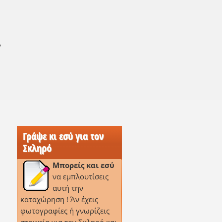
,
Γράψε κι εσύ για τον
Σκληρό
Μπορείς και εσύ
να εμπλουτίσεις
αυτή την
καταχώρηση ! Άν έχεις
φωτογραφίες ή γνωρίζεις