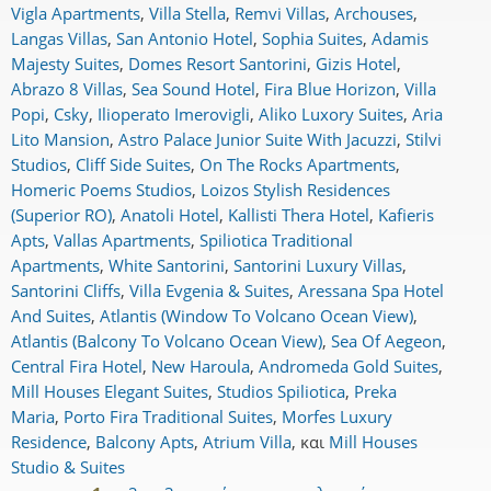
Vigla Apartments
,
Villa Stella
,
Remvi Villas
,
Archouses
,
Langas Villas
,
San Antonio Hotel
,
Sophia Suites
,
Adamis
Majesty Suites
,
Domes Resort Santorini
,
Gizis Hotel
,
Abrazo 8 Villas
,
Sea Sound Hotel
,
Fira Blue Horizon
,
Villa
Popi
,
Csky
,
Ilioperato Imerovigli
,
Aliko Luxory Suites
,
Aria
Lito Mansion
,
Astro Palace Junior Suite With Jacuzzi
,
Stilvi
Studios
,
Cliff Side Suites
,
On The Rocks Apartments
,
Homeric Poems Studios
,
Loizos Stylish Residences
(Superior RO)
,
Anatoli Hotel
,
Kallisti Thera Hotel
,
Kafieris
Apts
,
Vallas Apartments
,
Spiliotica Traditional
Apartments
,
White Santorini
,
Santorini Luxury Villas
,
Santorini Cliffs
,
Villa Evgenia & Suites
,
Aressana Spa Hotel
And Suites
,
Atlantis (Window To Volcano Ocean View)
,
Atlantis (Balcony To Volcano Ocean View)
,
Sea Of Aegeon
,
Central Fira Hotel
,
New Haroula
,
Andromeda Gold Suites
,
Mill Houses Elegant Suites
,
Studios Spiliotica
,
Preka
Maria
,
Porto Fira Traditional Suites
,
Morfes Luxury
Residence
,
Balcony Apts
,
Atrium Villa
,
και
Mill Houses
Studio & Suites