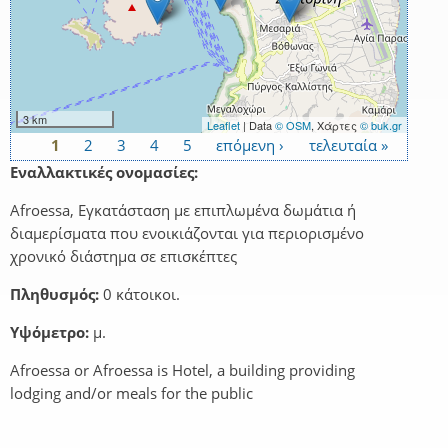
3 km
Leaflet
| Data
© OSM
, Χάρτες
© buk.gr
1
2
3
4
5
επόμενη ›
τελευταία »
Σελίδες
Εναλλακτικές ονομασίες:
Afroessa, Εγκατάσταση με επιπλωμένα δωμάτια ή
διαμερίσματα που ενοικιάζονται για περιορισμένο
χρονικό διάστημα σε επισκέπτες
Πληθυσμός:
0 κάτοικοι.
Υψόμετρο:
μ.
Afroessa or Afroessa is Hotel, a building providing
lodging and/or meals for the public