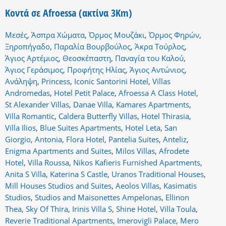
Κοντά σε Afroessa (ακτίνα 3Km)
Μεσές
,
Άσπρα Χώματα
,
Όρμος Μουζάκι
,
Όρμος Φηρών
,
Ξηροπήγαδο
,
Παραλία Βουρβούλος
,
Άκρα Τούρλος
,
Άγιος Αρτέμιος
,
Θεοσκέπαστη
,
Παναγία του Καλού
,
Άγιος Γεράσιμος
,
Προφήτης Ηλίας
,
Άγιος Αντώνιος
,
Ανάληψη
,
Princess
,
Iconic Santorini Hotel
,
Villas
Andromedas
,
Hotel Petit Palace
,
Afroessa A Class Hotel
,
St Alexander Villas
,
Danae Villa
,
Kamares Apartments
,
Villa Romantic
,
Caldera Butterfly Villas
,
Hotel Thirasia
,
Villa Ilios
,
Blue Suites Apartments
,
Hotel Leta
,
San
Giorgio
,
Antonia
,
Flora Hotel
,
Pantelia Suites
,
Anteliz
,
Enigma Apartments and Suites
,
Milos Villas
,
Afrodete
Hotel
,
Villa Roussa
,
Nikos Kafieris Furnished Apartments
,
Anita S Villa
,
Katerina S Castle
,
Uranos Traditional Houses
,
Mill Houses Studios and Suites
,
Aeolos Villas
,
Kasimatis
Studios
,
Studios and Maisonettes Ampelonas
,
Ellinon
Thea
,
Sky Of Thira
,
Irinis Villa S
,
Shine Hotel
,
Villa Toula
,
Reverie Traditional Apartments
,
Imerovigli Palace
,
Mero