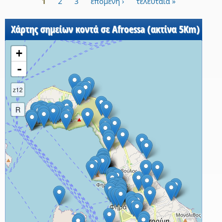
1
2
3
επόμενη ›
τελευταία »
Σελίδες
Χάρτης σημείων κοντά σε Afroessa (ακτίνα 5Km)
+
-
z12
R