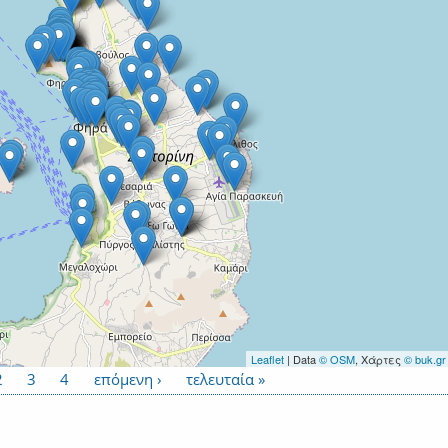
Leaflet
| Data
© OSM
, Χάρτες
© buk.gr
2
3
4
επόμενη ›
τελευταία »