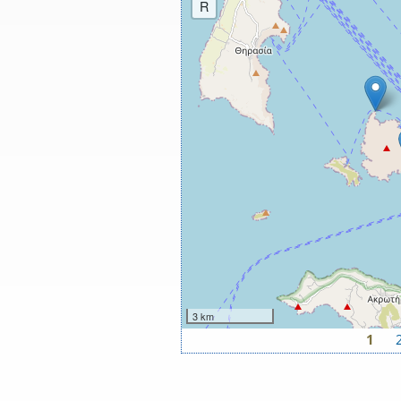
R
3 km
1
Σελίδες