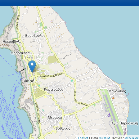
Leaflet
| Data
© OSM
, Χάρτες
© buk.gr