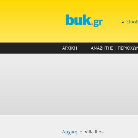
Παράκαμψη προς το κυρίως περιεχόμενο
Είσο
ΑΡΧΙΚΗ
ΑΝΑΖΗΤΗΣΗ ΠΕΡΙΟΧΩ
Αρχική
::
Villa Ilios