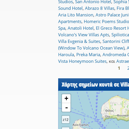
Studios
,
San Antonio Hotel
,
Sophia 
Sound Hotel
,
Abrazo 8 Villas
,
Fira B
Aria Lito Mansion
,
Astro Palace Juni
Apartments
,
Homeric Poems Studi
Spa
,
Anatoli Hotel
,
El Greco Resort 
Volcano's View Villas Apts
,
Spilioti
Villa Evgenia & Suites
,
Santorini Clif
(Window To Volcano Ocean View)
,
A
Haroula
,
Preka Maria
,
Andromeda G
Vista Honeymoon Suites
,
και
Astra
1
Σελίδες
Χάρτης σημείων κοντά σε Villa
+
-
z12