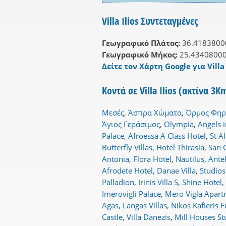
Villa Ilios Συντεταγμένες
Γεωγραφικό Πλάτος:
36.4183800
Γεωγραφικό Μήκος:
25.4340800
Δείτε τον Χάρτη Google για Villa 
Κοντά σε Villa Ilios (ακτίνα 3K
Μεσές
,
Άσπρα Χώματα
,
Όρμος Φη
Άγιος Γεράσιμος
,
Olympia
,
Angels i
Palace
,
Afroessa A Class Hotel
,
St A
Butterfly Villas
,
Hotel Thirasia
,
San 
Antonia
,
Flora Hotel
,
Nautilus
,
Antel
Afrodete Hotel
,
Danae Villa
,
Studio
Palladion
,
Irinis Villa S
,
Shine Hotel
,
Imerovigli Palace
,
Mero Vigla Apar
Agas
,
Langas Villas
,
Nikos Kafieris 
Castle
,
Villa Danezis
,
Mill Houses St