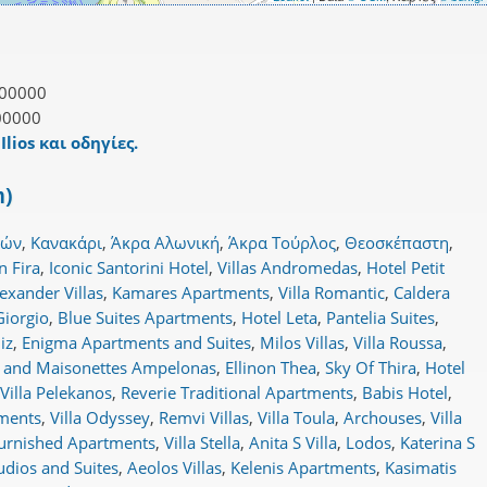
00000
00000
Ilios και οδηγίες.
m)
ρών
,
Κανακάρι
,
Άκρα Αλωνική
,
Άκρα Τούρλος
,
Θεοσκέπαστη
,
n Fira
,
Iconic Santorini Hotel
,
Villas Andromedas
,
Hotel Petit
lexander Villas
,
Kamares Apartments
,
Villa Romantic
,
Caldera
Giorgio
,
Blue Suites Apartments
,
Hotel Leta
,
Pantelia Suites
,
iz
,
Enigma Apartments and Suites
,
Milos Villas
,
Villa Roussa
,
s and Maisonettes Ampelonas
,
Ellinon Thea
,
Sky Of Thira
,
Hotel
Villa Pelekanos
,
Reverie Traditional Apartments
,
Babis Hotel
,
tments
,
Villa Odyssey
,
Remvi Villas
,
Villa Toula
,
Archouses
,
Villa
Furnished Apartments
,
Villa Stella
,
Anita S Villa
,
Lodos
,
Katerina S
udios and Suites
,
Aeolos Villas
,
Kelenis Apartments
,
Kasimatis