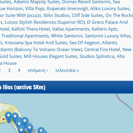
Suites
,
Adamis Majesty Suites
,
Domes Resort Santorini
,
Sea
lue Horizon
,
Villa Popi
,
Ilioperato Imerovigli
,
Aliko Luxory Suites
,
or Suite With Jacuzzi
,
Stilvi Studios
,
Cliff Side Suites
,
On The Rock
os
,
Loizos Stylish Residences (Superior RO)
,
El Greco Palace And
Hotel
,
Kallisti Thera Hotel
,
Vallas Apartments
,
Kafieris Apts
,
ca Traditional Apartments
,
White Santorini
,
Santorini Luxury Villas
,
fs
,
Aressana Spa Hotel And Suites
,
Sea Of Aegeon
,
Atlantis
tlantis (Balcony To Volcano Ocean View)
,
Central Fira Hotel
,
New
old Suites
,
Mill Houses Elegant Suites
,
Studios Spiliotica
,
Alta
ea House
2
3
4
επόμενη ›
τελευταία »
 Ilios (ακτίνα 5Km)