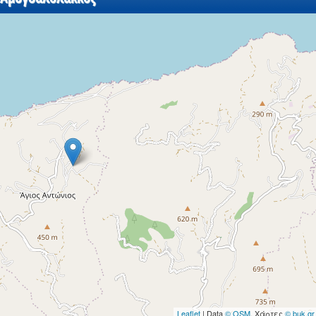
Leaflet
| Data
© OSM
, Χάρτες
© buk.gr