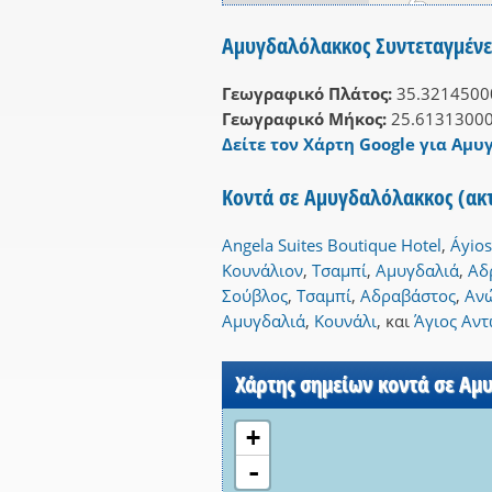
Αμυγδαλόλακκος Συντεταγμένε
Γεωγραφικό Πλάτος:
35.3214500
Γεωγραφικό Μήκος:
25.6131300
Δείτε τον Χάρτη Google για Αμυ
Κοντά σε Αμυγδαλόλακκος (ακ
Angela Suites Boutique Hotel
,
Áyios
Κουνάλιον
,
Τσαμπί
,
Αμυγδαλιά
,
Αδ
Σούβλος
,
Τσαμπί
,
Αδραβάστος
,
Αν
Αμυγδαλιά
,
Κουνάλι
,
και
Άγιος Αντ
Χάρτης σημείων κοντά σε Αμ
+
-