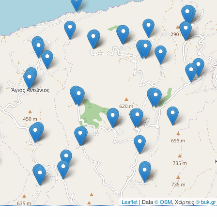
Leaflet
| Data
© OSM
, Χάρτες
© buk.gr