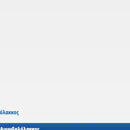
λόλακκος
 Αμυγδαλόλακκος