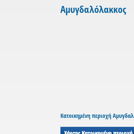
Αμυγδαλόλακκος
Κατοικημένη περιοχή Αμυγδα
Χάρτης Κατοικημένη περιοχή