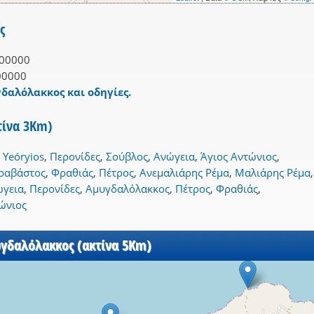
ς
00000
00000
γδαλόλακκος και οδηγίες.
τίνα 3Km)
 Yeóryios
,
Περονίδες
,
Σούβλος
,
Ανώγεια
,
Άγιος Αντώνιος
,
ραβάστος
,
Φραθιάς
,
Πέτρος
,
Ανεμαλιάρης Ρέμα
,
Μαλιάρης Ρέμα
,
ώγεια
,
Περονίδες
,
Αμυγδαλόλακκος
,
Πέτρος
,
Φραθιάς
,
ώνιος
υγδαλόλακκος (ακτίνα 5Km)