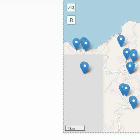
z13
R
1 km