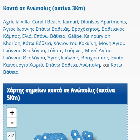
Κοντά σε Ανώπολις (ακτίνα 3Km)
Agrielia Villa
,
Coralli Beach
,
Kamari
,
Dionisos Apartments
,
Άγιος Ιωάννης Επάνω Βαθειάς
,
Βραχόκηπος
,
Βαθειανός
Κάμπος
,
Ελιά
,
Επάνω Βάθεια
,
Gálipe
,
Kainoúryion
Khoríon
,
Κάτω Βάθεια
,
Χάνιον του Κοκκίνη
,
Μονή Αγίου
Ιωάννου Θεολόγου
,
Γάλιπε
,
Γούρνες
,
Μονή Αγίου
Ιωάννου Θεολόγου
,
Άγιος Ιωάννης
,
Βραχόκηπος
,
Ελαία
,
Καινούργιο Χωριό
,
Επάνω Βάθεια
,
Ανώπολη
,
και
Κάτω
Βάθεια
Χάρτης σημείων κοντά σε Ανώπολις (ακτίνα
5Km)
+
-
z12