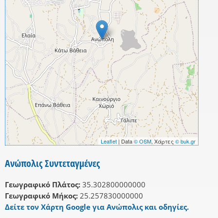
Leaflet
| Data
© OSM
, Χάρτες
© buk.gr
Ανώπολις Συντεταγμένες
Γεωγραφικό Πλάτος:
35.302800000000
Γεωγραφικό Μήκος:
25.257830000000
Δείτε τον Χάρτη Google για Ανώπολις και οδηγίες.