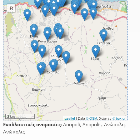
R
3 km
Leaflet
| Data
© OSM
, Χάρτες
© buk.gr
Εναλλακτικές ονομασίες:
Anopoli, Anopolis, Ανώπολη,
Ανώπολις