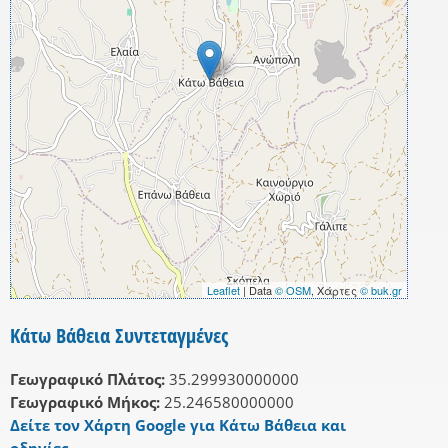
Leaflet
| Data
© OSM
, Χάρτες
© buk.gr
Κάτω Βάθεια Συντεταγμένες
Γεωγραφικό Πλάτος:
35.299930000000
Γεωγραφικό Μήκος:
25.246580000000
Δείτε τον Χάρτη Google για Κάτω Βάθεια και