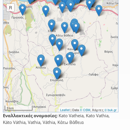
R
3 km
Leaflet
| Data
© OSM
, Χάρτες
© buk.gr
Εναλλακτικές ονομασίες:
Kato Vatheia, Kato Vathia,
Káto Váthia, Vathia, Váthia, Κάτω Βάθεια