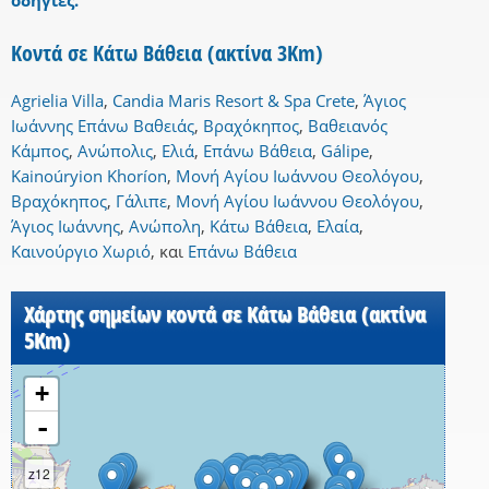
οδηγίες.
Κοντά σε Κάτω Βάθεια (ακτίνα 3Km)
Agrielia Villa
,
Candia Maris Resort & Spa Crete
,
Άγιος
Ιωάννης Επάνω Βαθειάς
,
Βραχόκηπος
,
Βαθειανός
Κάμπος
,
Ανώπολις
,
Ελιά
,
Επάνω Βάθεια
,
Gálipe
,
Kainoúryion Khoríon
,
Μονή Αγίου Ιωάννου Θεολόγου
,
Βραχόκηπος
,
Γάλιπε
,
Μονή Αγίου Ιωάννου Θεολόγου
,
Άγιος Ιωάννης
,
Ανώπολη
,
Κάτω Βάθεια
,
Ελαία
,
Καινούργιο Χωριό
,
και
Επάνω Βάθεια
Χάρτης σημείων κοντά σε Κάτω Βάθεια (ακτίνα
5Km)
+
-
z12